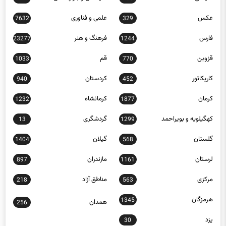
عکس
علمی و فناوری
7632
329
فارس
فرهنگ و هنر
23277
1244
قزوین
قم
1033
770
کاریکاتور
کردستان
940
452
کرمان
کرمانشاه
1232
1877
کهگیلویه و بویراحمد
گردشگری
13
1299
گلستان
گیلان
1404
568
لرستان
مازندران
897
1161
مرکزی
مناطق آزاد
218
563
هرمزگان
1345
همدان
256
یزد
30