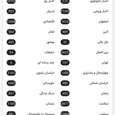
اخبار تکنولوژی
اخبار روز
16152
272
اخبار ورزشی
اردبیل
903
21392
اصفهان
اقتصادی
12068
1616
البرز
ایلام
584
809
بازار مالی
بوشهر
485
32
بین الملل
تبلیغات
54
9623
تهران
چند رسانه ای
0
757
چهارمحال و بختیاری
خراسان رضوی
1161
1455
خراسان شمالی
خوزستان
1042
980
زنجان
سبک زندگی
397
653
سلامت
سمنان
1185
4877
سیاسی
سیستان و بلوچستان
491
12668