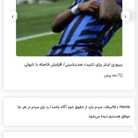
›
‹
کامبک ناکام منچستریونایتد/ توقف سیتی و شکست چلسی
تخلفات
7 ماه پیش
7 ماه پیش
Home
»
قالیباف: مردم باید از حقوق خود آگاه باشند/ رد پای مردم در هر جا
موفق هستیم دیده می‌شود