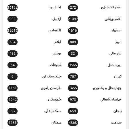
اجتماعی
اخبار استانها
0
15588
اخبار تکنولوژی
اخبار روز
16152
272
اخبار ورزشی
اردبیل
903
21392
اصفهان
اقتصادی
12016
1616
البرز
ایلام
584
809
بازار مالی
بوشهر
485
32
بین الملل
تبلیغات
54
9565
تهران
چند رسانه ای
0
757
چهارمحال و بختیاری
خراسان رضوی
1161
1455
خراسان شمالی
خوزستان
1042
978
زنجان
سبک زندگی
397
653