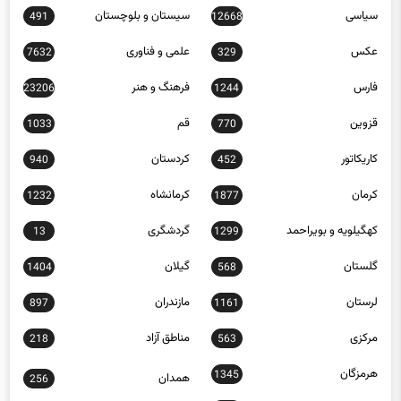
سلامت
سمنان
1185
4868
سیاسی
سیستان و بلوچستان
491
12668
عکس
علمی و فناوری
7632
329
فارس
فرهنگ و هنر
23206
1244
قزوین
قم
1033
770
کاریکاتور
کردستان
940
452
کرمان
کرمانشاه
1232
1877
کهگیلویه و بویراحمد
گردشگری
13
1299
گلستان
گیلان
1404
568
لرستان
مازندران
897
1161
مرکزی
مناطق آزاد
218
563
هرمزگان