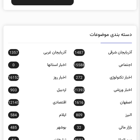
دسته بندی موضوعات
آذربایجان شرقی
آذربایجان غربی
1357
1487
اجتماعی
اخبار استانها
0
15588
اخبار تکنولوژی
اخبار روز
16152
272
اخبار ورزشی
اردبیل
903
21392
اصفهان
اقتصادی
12145
1616
البرز
ایلام
584
809
بازار مالی
بوشهر
485
32
بین الملل
تبلیغات