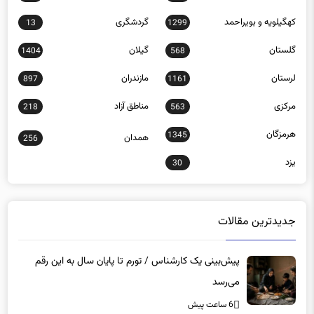
کهگیلویه و بویراحمد
گردشگری
13
1299
گلستان
گیلان
1404
568
لرستان
مازندران
897
1161
مرکزی
مناطق آزاد
218
563
هرمزگان
1345
همدان
256
یزد
30
جدیدترین مقالات
پیش‌بینی یک کارشناس / تورم تا پایان سال به این رقم
می‌رسد
6 ساعت پیش