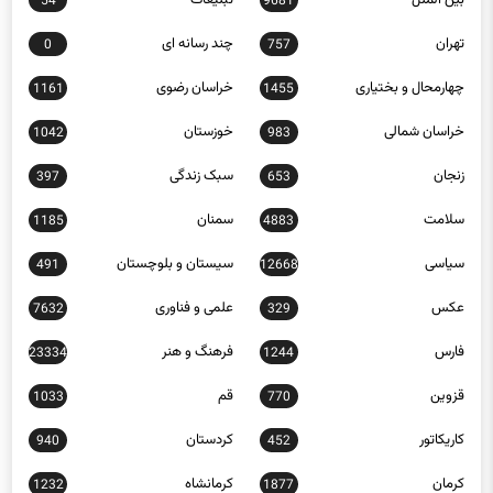
54
9681
تهران
چند رسانه ای
0
757
چهارمحال و بختیاری
خراسان رضوی
1161
1455
خراسان شمالی
خوزستان
1042
983
زنجان
سبک زندگی
397
653
سلامت
سمنان
1185
4883
سیاسی
سیستان و بلوچستان
491
12668
عکس
علمی و فناوری
7632
329
فارس
فرهنگ و هنر
23334
1244
قزوین
قم
1033
770
کاریکاتور
کردستان
940
452
کرمان
کرمانشاه
1232
1877