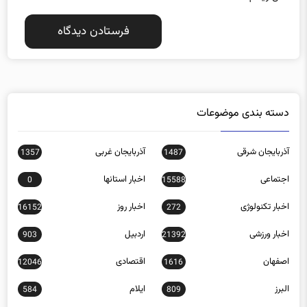
دسته بندی موضوعات
آذربایجان شرقی
آذربایجان غربی
1357
1487
اجتماعی
اخبار استانها
0
15588
اخبار تکنولوژی
اخبار روز
16152
272
اخبار ورزشی
اردبیل
903
21392
اصفهان
اقتصادی
12046
1616
البرز
ایلام
584
809