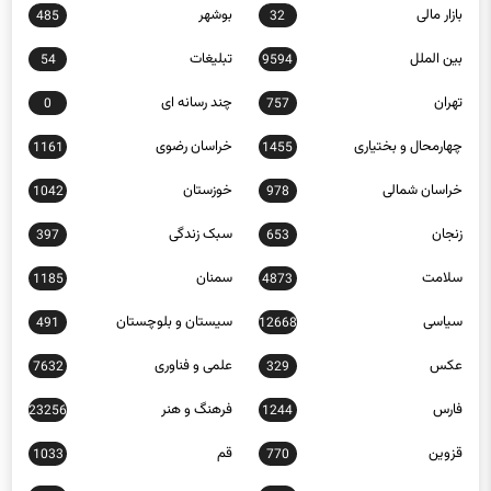
بازار مالی
بوشهر
485
32
بین الملل
تبلیغات
54
9594
تهران
چند رسانه ای
0
757
چهارمحال و بختیاری
خراسان رضوی
1161
1455
خراسان شمالی
خوزستان
1042
978
زنجان
سبک زندگی
397
653
سلامت
سمنان
1185
4873
سیاسی
سیستان و بلوچستان
491
12668
عکس
علمی و فناوری
7632
329
فارس
فرهنگ و هنر
23256
1244
قزوین
قم
1033
770