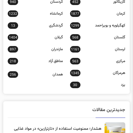
کاریکاتور
کردستان
940
452
کرمان
کرمانشاه
1232
1877
کهگیلویه و بویراحمد
گردشگری
13
1299
گلستان
گیلان
1404
568
لرستان
مازندران
897
1161
مرکزی
مناطق آزاد
218
563
هرمزگان
1345
همدان
256
یزد
30
جدیدترین مقالات
هشدار؛ ممنوعیت استفاده از «تارترازین» در مواد غذایی