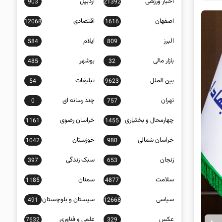
اخبار ورزشی
اردبیل
903
21392
اصفهان
اقتصادی
12068
1616
البرز
ایلام
584
809
بازار مالی
بوشهر
485
32
بین الملل
تبلیغات
54
9623
تهران
چند رسانه ای
0
757
چهارمحال و بختیاری
خراسان رضوی
1161
1455
خراسان شمالی
خوزستان
1042
980
زنجان
سبک زندگی
397
653
سلامت
سمنان
1185
4877
سیاسی
سیستان و بلوچستان
491
12668
عکس
علمی و فناوری
7632
329