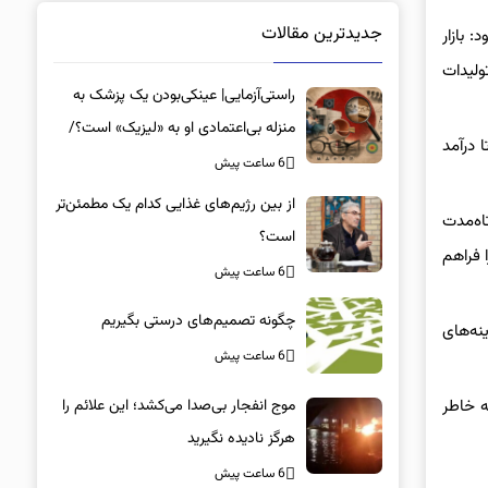
جدیدترین مقالات
 بازار
به تولیدات
راستی‌آزمایی| عینکی‌بودن یک پزشک به
منزله بی‌اعتمادی او به «لیزیک» است؟/
 درآمد
جراحان، چشم فرزندان خود را لیزیک
6 ساعت پیش
می‌کنند؟
از بین رژیم‌های غذایی کدام یک مطمئن‌تر
تاه‌مدت
است؟‌
 فراهم
6 ساعت پیش
چگونه تصمیم‌های درستی بگیریم
نه‌های
6 ساعت پیش
موج انفجار بی‌صدا می‌کشد؛ این علائم را
ه خاطر
هرگز نادیده نگیرید
6 ساعت پیش