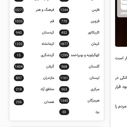
فارس
فرهنگ و هنر
23277
1244
قزوین
قم
1033
770
کاریکاتور
کردستان
940
452
کرمان
کرمانشاه
1232
1877
کهگیلویه و بویراحمد
گردشگری
13
1299
ار است
گلستان
گیلان
1404
568
نکی در
لرستان
مازندران
897
1161
د قرار
مرکزی
مناطق آزاد
218
563
هرمزگان
1345
همدان
256
ردم را
یزد
30