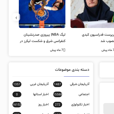
›
پرست فدراسیون کبدی
لیگ NBA| پیروزی صدرنشینان
خط و نشان
صوب شد
کنفرانس شرق و شکست لیکرز در
7 ماه پیش
غیاب جیمز
ه پیش
7 ماه پیش
دسته بندی موضوعات
آذربایجان شرقی
آذربایجان غربی
1357
1487
اجتماعی
اخبار استانها
0
15588
اخبار تکنولوژی
اخبار روز
16152
272