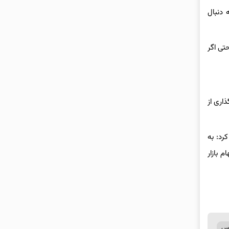
 دنبال
تی اگر
اری از
رد: به
 بازار
رس