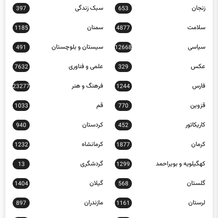
زنجان
سبک زندگی
397
653
سلامت
سمنان
1185
4877
سیاسی
سیستان و بلوچستان
491
12668
عکس
علمی و فناوری
7632
329
فارس
فرهنگ و هنر
23277
1244
قزوین
قم
1033
770
کاریکاتور
کردستان
940
452
کرمان
کرمانشاه
1232
1877
کهگیلویه و بویراحمد
گردشگری
13
1299
گلستان
گیلان
1404
568
لرستان
مازندران
897
1161