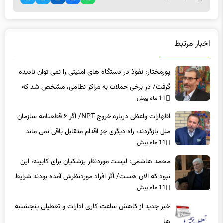
اخبار مرتبط
پورمختار: نفوذ در دستگاه های امنیتی را نمی توان نادیده
گرفت/ در برخی حملات به مراکز نظامی، مشخص شد که
11 ماه پیش
عوامل نفوذی دخیل بوده‌اند
اظهارات واعظی درباره خروج NPT/ اگر ۶ قطعنامه سازمان
ملل بازگردند، راه دیگری جز اقدام متقابل باقی نمی‌ ماند
11 ماه پیش
محمد هاشمی: لیست موردنظر پزشکیان برای کابینه، این
نبود که الان هست/ اگر افراد موردنظرش آمده بودند شرایط
11 ماه پیش
بهتر بود
خبر جدید از کاهش ساعت کاری ادارات و تعطیلی پنجشنبه
ها