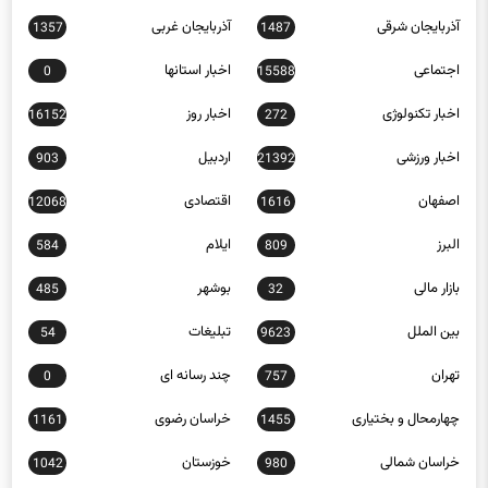
آذربایجان شرقی
آذربایجان غربی
1357
1487
اجتماعی
اخبار استانها
0
15588
اخبار تکنولوژی
اخبار روز
16152
272
اخبار ورزشی
اردبیل
903
21392
اصفهان
اقتصادی
12068
1616
البرز
ایلام
584
809
بازار مالی
بوشهر
485
32
بین الملل
تبلیغات
54
9623
تهران
چند رسانه ای
0
757
چهارمحال و بختیاری
خراسان رضوی
1161
1455
خراسان شمالی
خوزستان
1042
980