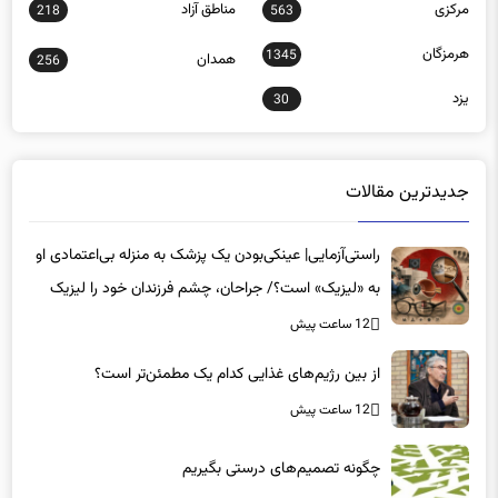
مرکزی
مناطق آزاد
218
563
هرمزگان
1345
همدان
256
یزد
30
جدیدترین مقالات
راستی‌آزمایی| عینکی‌بودن یک پزشک به منزله بی‌اعتمادی او
به «لیزیک» است؟/ جراحان، چشم فرزندان خود را لیزیک
می‌کنند؟
12 ساعت پیش
از بین رژیم‌های غذایی کدام یک مطمئن‌تر است؟‌
12 ساعت پیش
چگونه تصمیم‌های درستی بگیریم