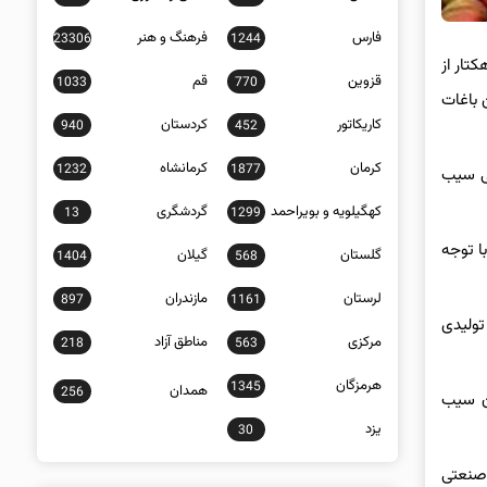
فارس
فرهنگ و هنر
23306
1244
هاد کشاورزی آذربایجان‌غربی، اکبر کرامتی با بیان اینکه در حال حاضر 70 هزار هکتار از
قزوین
قم
1033
770
از این باغات
کاریکاتور
کردستان
940
452
کرمان
کرمانشاه
1232
1877
ی سیب
کهگیلویه و بویراحمد
گردشگری
13
1299
ار و 200 تن صادرات داریم اما با توجه
گلستان
گیلان
1404
568
لرستان
مازندران
897
1161
وان کرد: بیش از 90 درصد سیب‌های تولیدی
مرکزی
مناطق آزاد
218
563
هرمزگان
1345
همدان
256
 50 هزار تن میزان سیب
یزد
30
 صنعتی