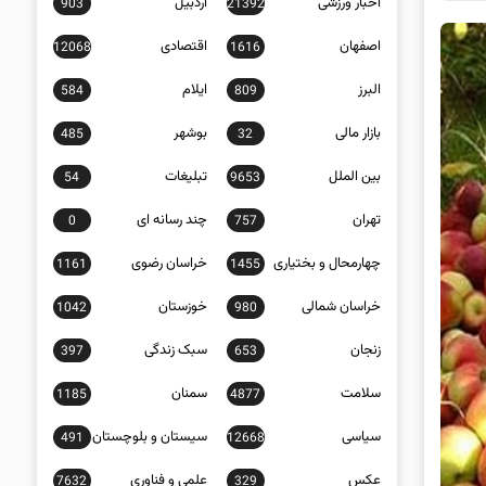
اخبار ورزشی
اردبیل
903
21392
اصفهان
اقتصادی
12068
1616
البرز
ایلام
584
809
بازار مالی
بوشهر
485
32
بین الملل
تبلیغات
54
9653
تهران
چند رسانه ای
0
757
چهارمحال و بختیاری
خراسان رضوی
1161
1455
خراسان شمالی
خوزستان
1042
980
زنجان
سبک زندگی
397
653
سلامت
سمنان
1185
4877
سیاسی
سیستان و بلوچستان
491
12668
عکس
علمی و فناوری
7632
329