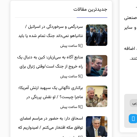
جدیدترین مقالات
 تاکنون 29 هزار تن از سیب‌های صنعتی
سردرگمی و سرخوردگی در اسرائیل /
و سایر
نتانیاهو نمی‌داند جنگ تمام شده یا باید
آماده نبرد سنگین باشد / توافق ترامپ با
5 ساعت پیش
 اضافه
ایران بزرگ‌ترین شکست برای تل‌آویو است
منابع آگاه به سی‌ان‌ان: کین به دنبال یک
ند.
راه خروج از جنگ است/وقتی ژنرال برای
پایان جنگ دست به دامان حلقه ترامپ
5 ساعت پیش
می‌شود/ما درگیر یک بازی موش و گربه
برکناری ناگهانی یک سپهبد ارتش آمریکا؛
هستیم
ماجرا چیست؟ / او نقش پررنگی در
بی
مدیریت جنگ داشت
5 ساعت پیش
اسحاق‌ دار: به حضور در مراسم امضای
توافق مکه افتخار می‌کنم / امیدواریم که
منجر به صلح و ثبات منطقه‌ای شود