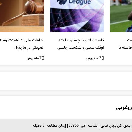
کامبک ناکام منچستریونایتد/
تخلفات مالی در هیئت رشته‌ای
سر
توقف سیتی و شکست چلسی
المپیکی در مازندران
من
7 ماه پیش
7 ماه پیش
7 ما
‌غربی
بندی:
آذربایجان غربی
شناسه خبر: 55366
زمان مطالعه: 5 دقیقه