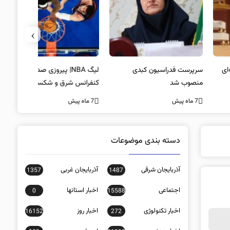
›
پرست فدراسیون کبدی
لیگ NBA| پیروزی صدرنشینان
خط و نشان
صوب شد
کنفرانس شرق و شکست لیکرز در
7 ماه پیش
غیاب جیمز
ه پیش
7 ماه پیش
دسته بندی موضوعات
آذربایجان شرقی
آذربایجان غربی
1357
1487
اجتماعی
اخبار استانها
0
15588
اخبار تکنولوژی
اخبار روز
16152
272