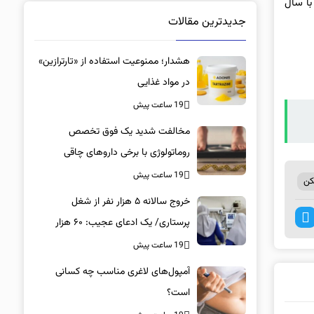
می‌رسد. همچنین، واحدی ۱۱۲ متر دو خوابه با سال
جدیدترین مقالات
هشدار؛ ممنوعیت استفاده از «تارترازین»
در مواد غذایی
19 ساعت پیش
مخالفت شدید یک فوق تخصص
روماتولوژی با برخی داروهای چاقی
19 ساعت پیش
ن
خروج سالانه ۵ هزار نفر از شغل
پرستاری/ یک ادعای عجیب: ۶۰ هزار
پرستار خانه‌نشین شدند؟
19 ساعت پیش
آمپول‌های لاغری مناسب چه کسانی
است؟