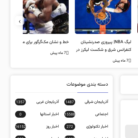
›
لیگ NBA| پیروزی صدرنشینان
خط و نشان مک‌گرگور برای میودر
سکوت محض
فرانس شرق و شکست لیکرز در
غیبت سید
7 ماه پیش
اب جیمز
است؟
ه پیش
7 ماه پیش
دسته بندی موضوعات
آذربایجان شرقی
آذربایجان غربی
1357
1487
اجتماعی
اخبار استانها
0
15588
اخبار تکنولوژی
اخبار روز
16152
272