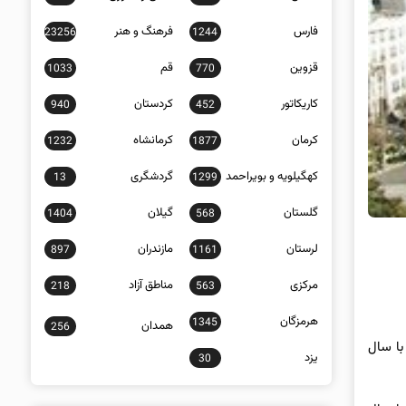
فارس
فرهنگ و هنر
23256
1244
قزوین
قم
1033
770
کاریکاتور
کردستان
940
452
کرمان
کرمانشاه
1232
1877
کهگیلویه و بویراحمد
گردشگری
13
1299
گلستان
گیلان
1404
568
لرستان
مازندران
897
1161
مرکزی
مناطق آزاد
218
563
هرمزگان
1345
همدان
256
 همچنین، یک واحد ۱۱۵ متری دو خوابه با سال
یزد
30