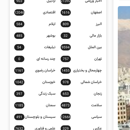
اخبار ورزشی
اردبیل
903
21392
اصفهان
اقتصادی
12046
1616
البرز
ایلام
584
809
بازار مالی
بوشهر
485
32
بین الملل
تبلیغات
54
9594
تهران
چند رسانه ای
0
757
چهارمحال و بختیاری
خراسان رضوی
1161
1455
خراسان شمالی
خوزستان
1042
978
زنجان
سبک زندگی
397
653
سلامت
سمنان
1185
4873
سیاسی
سیستان و بلوچستان
491
12668
عکس
علمی و فناوری
7632
329