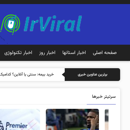
صفحه اصلی
اخبار استانها
اخبار روز
اخبار تکنولوژی
خرید بیمه: سنتی یا آنلاین؟ کدامیک
برترین عناوین خبری
سرتیتر خبرها