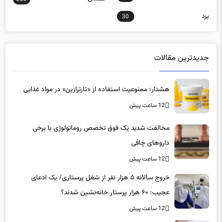
یزد
30
جدیدترین مقالات
هشدار؛ ممنوعیت استفاده از «تارترازین» در مواد غذایی
12 ساعت پیش
مخالفت شدید یک فوق تخصص روماتولوژی با برخی
داروهای چاقی
12 ساعت پیش
خروج سالانه ۵ هزار نفر از شغل پرستاری/ یک ادعای
عجیب: ۶۰ هزار پرستار خانه‌نشین شدند؟
12 ساعت پیش
آمپول‌های لاغری مناسب چه کسانی است؟