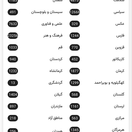
سیاسی
سیستان و بلوچستان
491
12668
عکس
علمی و فناوری
7632
329
فارس
فرهنگ و هنر
23256
1244
قزوین
قم
1033
770
کاریکاتور
کردستان
940
452
کرمان
کرمانشاه
1232
1877
کهگیلویه و بویراحمد
گردشگری
13
1299
گلستان
گیلان
1404
568
لرستان
مازندران
897
1161
مرکزی
مناطق آزاد
218
563
هرمزگان
1345
همدان
256