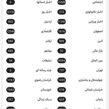
اخبار تکنولوژی
اخبار روز
16152
272
اخبار ورزشی
اردبیل
903
21392
اصفهان
اقتصادی
12046
1616
البرز
ایلام
584
809
بازار مالی
بوشهر
485
32
بین الملل
تبلیغات
54
9594
تهران
چند رسانه ای
0
757
چهارمحال و بختیاری
خراسان رضوی
1161
1455
خراسان شمالی
خوزستان
1042
978
زنجان
سبک زندگی
397
653
سلامت
سمنان
1185
4873