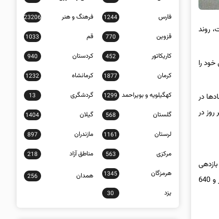
فارس
فرهنگ و هنر
23206
1244
، روند
قزوین
قم
1033
770
کاریکاتور
کردستان
940
452
خود را
کرمان
کرمانشاه
1232
1877
کهگیلویه و بویراحمد
گردشگری
13
1299
دها در
 روز در
گلستان
گیلان
1404
568
لرستان
مازندران
897
1161
مرکزی
مناطق آزاد
218
563
بازدهی
هرمزگان
1345
همدان
256
شاخص کل بورس در هفته گذشته منفی 3 درصد باشد. در اولین روز هفته شاخص کل بیش از 28 هزار واحد افت کرد و روز دوشنبه سقوط 23 هزار و 640
یزد
30