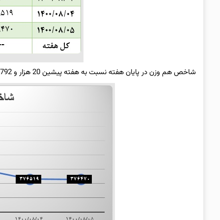
شاخص هم وزن در پایان هفته نسبت به هفته پیشین 20 هزار و 792 واحد پائین ‌تر از هفته پایانی مهرماه ایستاد و به رقم 376 هزار و 470 واحد رسید.