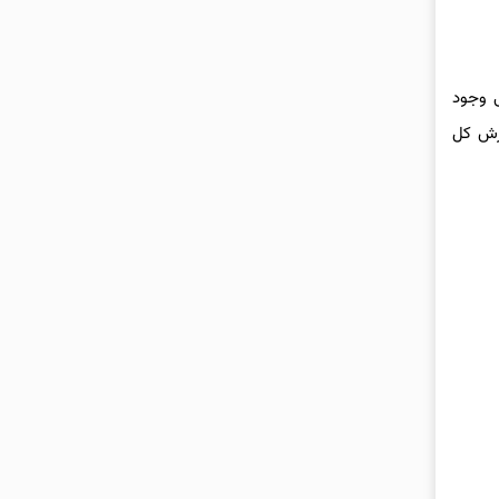
ل نزولی وجود
رزش کل