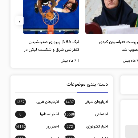
›
پرست فدراسیون کبدی
لیگ NBA| پیروزی صدرنشینان
خط و نشان
صوب شد
کنفرانس شرق و شکست لیکرز در
7 ماه پیش
غیاب جیمز
ه پیش
7 ماه پیش
دسته بندی موضوعات
آذربایجان شرقی
آذربایجان غربی
1357
1487
اجتماعی
اخبار استانها
0
15588
اخبار تکنولوژی
اخبار روز
16152
272