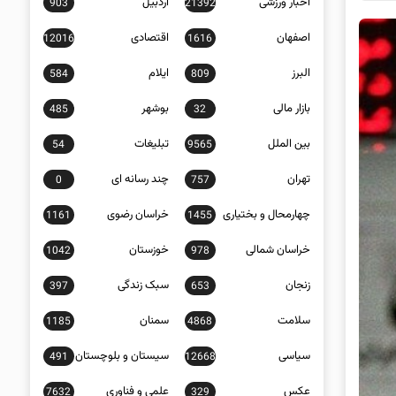
اخبار ورزشی
اردبیل
903
21392
اصفهان
اقتصادی
12016
1616
البرز
ایلام
584
809
بازار مالی
بوشهر
485
32
بین الملل
تبلیغات
54
9565
تهران
چند رسانه ای
0
757
چهارمحال و بختیاری
خراسان رضوی
1161
1455
خراسان شمالی
خوزستان
1042
978
زنجان
سبک زندگی
397
653
سلامت
سمنان
1185
4868
سیاسی
سیستان و بلوچستان
491
12668
عکس
علمی و فناوری
7632
329