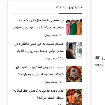
جدیدترین مقالات
چرا بعضی رنگ‌ها حال‌مان را خوب و
بعضی بد می‌کنند؟/ در روزهای پراسترس
این رنگ‌ها را بپوشید
16 ساعت پیش
هشدار نسبت به «بی‌حسی عاطفی» در
مردان؛ وقتی جامعه بیماری را با قدرت
اما روز سه‌ شنبه روند نزولی شاخص کل در این هفته متوقف شد و 336 واحد رشد کرد. شاخص کل بورس در آخرین روز کاری هفته گذشته نیز 9 هزار و 501
اشتباه می‌گیرد
16 ساعت پیش
واحد صعود کرد و به عدد یک میلیون و 393 هزار رسید. با این حال شاخص کل بورس در پایان هفته نسبت به آخرین روز کاری هفته قبل 42 هزار و 397
صنعت دارو روی لبه تیغ؛ در تولید دارو
خودکفا هستیم اما زیر سایه واردات/
کدام داروها این روزها کمیاب شده‌اند؟/
16 ساعت پیش
«کشور سه ماه ذخیره دارویی دارد»
کدام وعده غذایی به کاهش خطر ابتلا به
سرطان کمک می‌کند؟