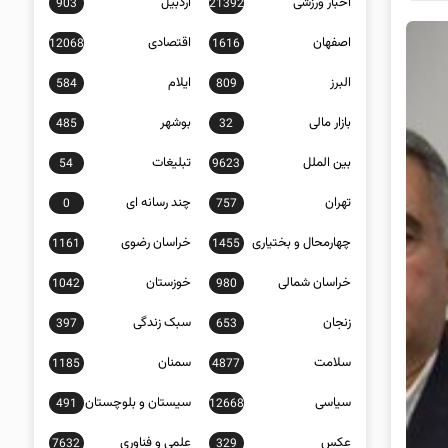
اخبار ورزشی
اردبیل
903
21392
اصفهان
اقتصادی
12068
1616
البرز
ایلام
584
809
بازار مالی
بوشهر
485
32
بین الملل
تبلیغات
54
9623
تهران
چند رسانه ای
0
757
چهارمحال و بختیاری
خراسان رضوی
1161
1455
خراسان شمالی
خوزستان
1042
980
زنجان
سبک زندگی
397
653
سلامت
سمنان
1185
4877
سیاسی
سیستان و بلوچستان
491
12668
عکس
علمی و فناوری
7632
329