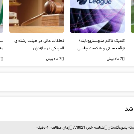
کامبک ناکام منچستریونایتد/
تخلفات مالی در هیئت رشته‌ای
سر
توقف سیتی و شکست چلسی
المپیکی در مازندران
من
7 ماه پیش
7 ماه پیش
7 ما
 شد
ته بندی:
گلستان
شناسه خبر: 778021
زمان مطالعه: 4 دقیقه