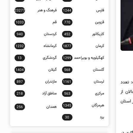
فارس
فرهنگ و هنر
23277
1244
قزوین
قم
1033
770
کاریکاتور
کردستان
940
452
کرمان
کرمانشاه
1232
1877
کهگیلویه و بویراحمد
گردشگری
13
1299
گلستان
گیلان
1404
568
لرستان
مازندران
: تعدد
897
1161
لان از
مرکزی
مناطق آزاد
218
563
 استان
هرمزگان
1345
همدان
256
یزد
30
اری در