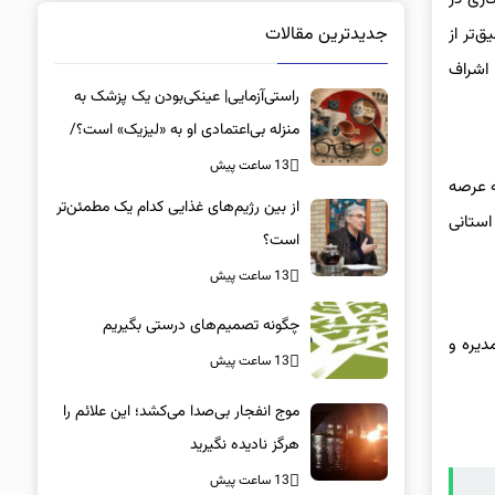
جدیدترین مقالات
‌تر از
 اشراف
راستی‌آزمایی| عینکی‌بودن یک پزشک به
منزله بی‌اعتمادی او به «لیزیک» است؟/
جراحان، چشم فرزندان خود را لیزیک
13 ساعت پیش
ه عرصه
می‌کنند؟
از بین رژیم‌های غذایی کدام یک مطمئن‌تر
استانی
است؟‌
13 ساعت پیش
چگونه تصمیم‌های درستی بگیریم
دیره و
13 ساعت پیش
موج انفجار بی‌صدا می‌کشد؛ این علائم را
هرگز نادیده نگیرید
13 ساعت پیش