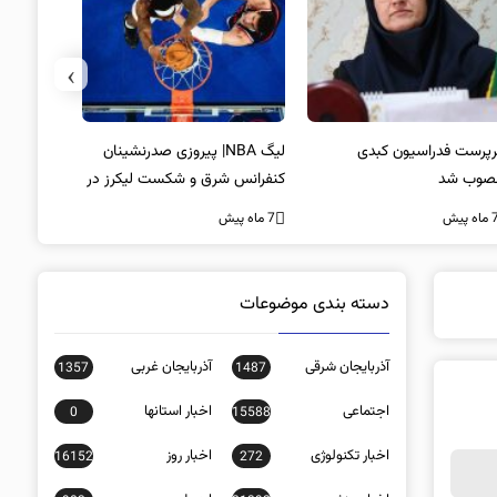
›
پرست فدراسیون کبدی
لیگ NBA| پیروزی صدرنشینان
خط و نشان
صوب شد
کنفرانس شرق و شکست لیکرز در
7 ماه پیش
غیاب جیمز
ه پیش
7 ماه پیش
دسته بندی موضوعات
آذربایجان شرقی
آذربایجان غربی
1357
1487
اجتماعی
اخبار استانها
0
15588
اخبار تکنولوژی
اخبار روز
16152
272