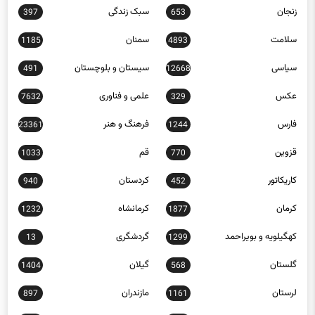
سیاسی
سیستان و بلوچستان
491
12668
عکس
علمی و فناوری
7632
329
فارس
فرهنگ و هنر
23361
1244
قزوین
قم
1033
770
کاریکاتور
کردستان
940
452
کرمان
کرمانشاه
1232
1877
کهگیلویه و بویراحمد
گردشگری
13
1299
گلستان
گیلان
1404
568
لرستان
مازندران
897
1161
مرکزی
مناطق آزاد
218
563
هرمزگان
1345
همدان
256