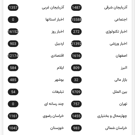
اجتماعی
اخبار استانها
0
15588
اخبار تکنولوژی
اخبار روز
16152
272
اخبار ورزشی
اردبیل
903
21392
اصفهان
اقتصادی
12174
1616
البرز
ایلام
584
809
بازار مالی
بوشهر
485
32
بین الملل
تبلیغات
54
9709
تهران
چند رسانه ای
0
757
چهارمحال و بختیاری
خراسان رضوی
1161
1455
خراسان شمالی
خوزستان
1042
983
زنجان
سبک زندگی
397
653
سلامت
سمنان
1185
4893