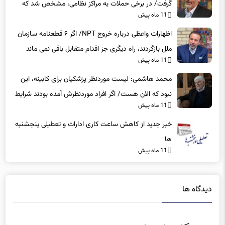
گرفت/ در برخی حملات به مراکز نظامی، مشخص شد که
11 ماه پیش
عوامل نفوذی دخیل بوده‌اند
اظهارات واعظی درباره خروج NPT/ اگر ۶ قطعنامه سازمان
ملل بازگردند، راه دیگری جز اقدام متقابل باقی نمی‌ ماند
11 ماه پیش
محمد هاشمی: لیست موردنظر پزشکیان برای کابینه، این
نبود که الان هست/ اگر افراد موردنظرش آمده بودند شرایط
11 ماه پیش
بهتر بود
خبر جدید از کاهش ساعت کاری ادارات و تعطیلی پنجشنبه
ها
11 ماه پیش
دیدگاه ها