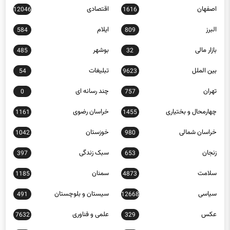
اصفهان
اقتصادی
12046
1616
البرز
ایلام
584
809
بازار مالی
بوشهر
485
32
بین الملل
تبلیغات
54
9623
تهران
چند رسانه ای
0
757
چهارمحال و بختیاری
خراسان رضوی
1161
1455
خراسان شمالی
خوزستان
1042
980
زنجان
سبک زندگی
397
653
سلامت
سمنان
1185
4873
سیاسی
سیستان و بلوچستان
491
12668
عکس
علمی و فناوری
7632
329