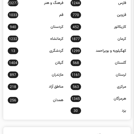
فارس
فرهنگ و هنر
23277
1244
قزوین
قم
1033
770
کاریکاتور
کردستان
940
452
کرمان
کرمانشاه
1232
1877
کهگیلویه و بویراحمد
گردشگری
13
1299
گلستان
گیلان
1404
568
لرستان
مازندران
897
1161
مرکزی
مناطق آزاد
218
563
هرمزگان
1345
همدان
256
یزد
30