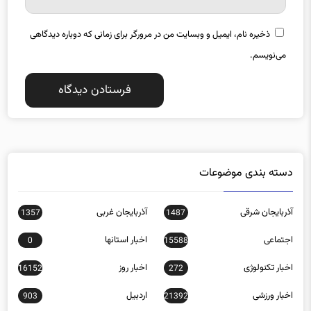
ذخیره نام، ایمیل و وبسایت من در مرورگر برای زمانی که دوباره دیدگاهی
می‌نویسم.
دسته بندی موضوعات
آذربایجان شرقی
آذربایجان غربی
1357
1487
اجتماعی
اخبار استانها
0
15588
اخبار تکنولوژی
اخبار روز
16152
272
اخبار ورزشی
اردبیل
903
21392