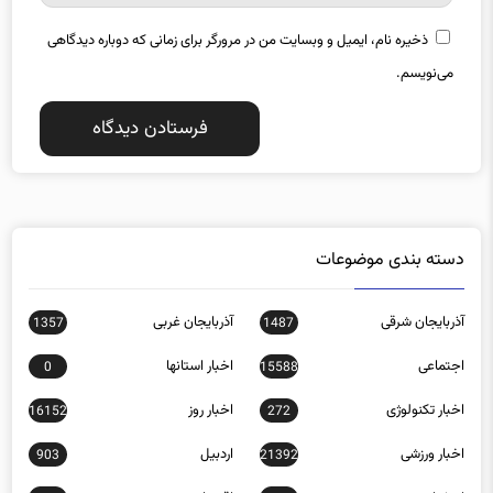
ذخیره نام، ایمیل و وبسایت من در مرورگر برای زمانی که دوباره دیدگاهی
می‌نویسم.
دسته بندی موضوعات
آذربایجان شرقی
آذربایجان غربی
1357
1487
اجتماعی
اخبار استانها
0
15588
اخبار تکنولوژی
اخبار روز
16152
272
اخبار ورزشی
اردبیل
903
21392