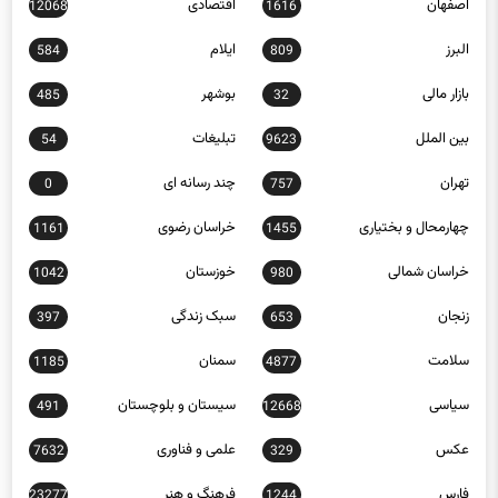
اصفهان
اقتصادی
12068
1616
البرز
ایلام
584
809
بازار مالی
بوشهر
485
32
بین الملل
تبلیغات
54
9623
تهران
چند رسانه ای
0
757
چهارمحال و بختیاری
خراسان رضوی
1161
1455
خراسان شمالی
خوزستان
1042
980
زنجان
سبک زندگی
397
653
سلامت
سمنان
1185
4877
سیاسی
سیستان و بلوچستان
491
12668
عکس
علمی و فناوری
7632
329
فارس
فرهنگ و هنر
23277
1244