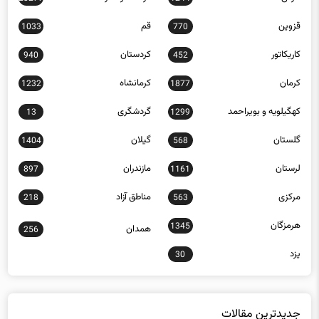
قزوین
قم
1033
770
کاریکاتور
کردستان
940
452
کرمان
کرمانشاه
1232
1877
کهگیلویه و بویراحمد
گردشگری
13
1299
گلستان
گیلان
1404
568
لرستان
مازندران
897
1161
مرکزی
مناطق آزاد
218
563
هرمزگان
1345
همدان
256
یزد
30
جدیدترین مقالات