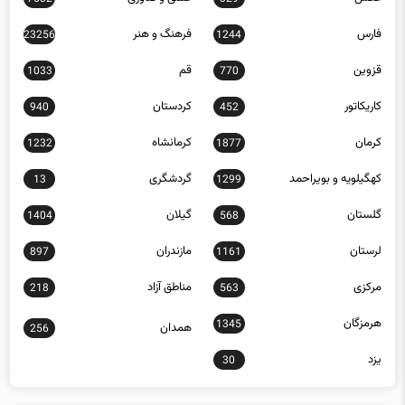
فارس
فرهنگ و هنر
23256
1244
قزوین
قم
1033
770
کاریکاتور
کردستان
940
452
کرمان
کرمانشاه
1232
1877
کهگیلویه و بویراحمد
گردشگری
13
1299
گلستان
گیلان
1404
568
لرستان
مازندران
897
1161
مرکزی
مناطق آزاد
218
563
هرمزگان
1345
همدان
256
یزد
30