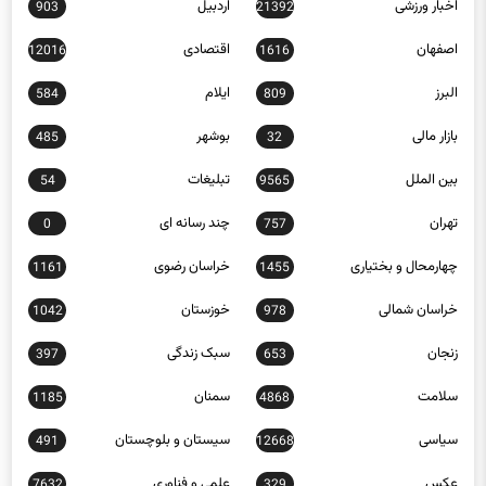
اخبار ورزشی
اردبیل
903
21392
اصفهان
اقتصادی
12016
1616
البرز
ایلام
584
809
بازار مالی
بوشهر
485
32
بین الملل
تبلیغات
54
9565
تهران
چند رسانه ای
0
757
چهارمحال و بختیاری
خراسان رضوی
1161
1455
خراسان شمالی
خوزستان
1042
978
زنجان
سبک زندگی
397
653
سلامت
سمنان
1185
4868
سیاسی
سیستان و بلوچستان
491
12668
عکس
علمی و فناوری
7632
329