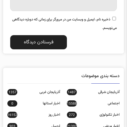
ذخیره نام، ایمیل و وبسایت من در مرورگر برای زمانی که دوباره دیدگاهی
می‌نویسم.
دسته بندی موضوعات
آذربایجان شرقی
آذربایجان غربی
1357
1487
اجتماعی
اخبار استانها
0
15588
اخبار تکنولوژی
اخبار روز
16152
272
اخبار ورزشی
اردبیل
903
21392