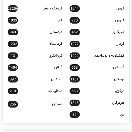
قزوین
قم
1033
770
کاریکاتور
کردستان
940
452
کرمان
کرمانشاه
1232
1877
کهگیلویه و بویراحمد
گردشگری
13
1299
گلستان
گیلان
1404
568
لرستان
مازندران
897
1161
مرکزی
مناطق آزاد
218
563
هرمزگان
1345
همدان
256
یزد
30
جدیدترین مقالات