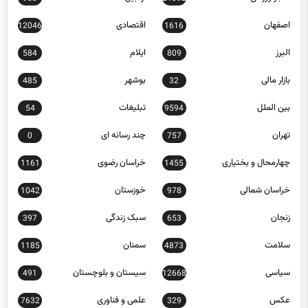
اصفهان
اقتصادی
12046
1616
البرز
ایلام
584
809
بازار مالی
بوشهر
485
32
بین الملل
تبلیغات
54
9594
تهران
چند رسانه ای
0
757
چهارمحال و بختیاری
خراسان رضوی
1161
1455
خراسان شمالی
خوزستان
1042
978
زنجان
سبک زندگی
397
653
سلامت
سمنان
1185
4873
سیاسی
سیستان و بلوچستان
491
12668
عکس
علمی و فناوری
7632
329
فارس
فرهنگ و هنر
23256
1244