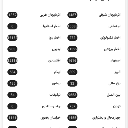
آذربایجان شرقی
آذربایجان غربی
1357
1487
اجتماعی
اخبار استانها
0
15588
اخبار تکنولوژی
اخبار روز
16152
272
اخبار ورزشی
اردبیل
903
21392
اصفهان
اقتصادی
12118
1616
البرز
ایلام
584
809
بازار مالی
بوشهر
485
32
بین الملل
تبلیغات
54
9653
تهران
چند رسانه ای
0
757
چهارمحال و بختیاری
خراسان رضوی
1161
1455