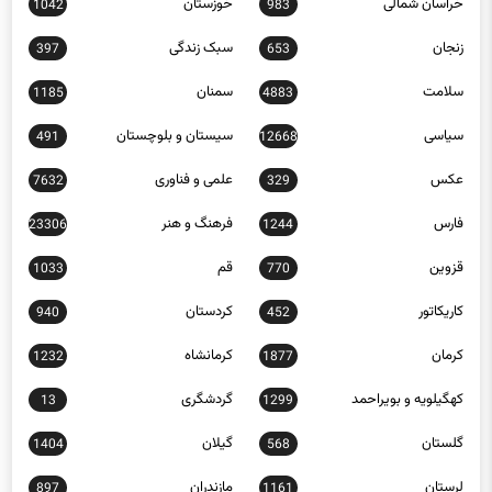
خراسان شمالی
خوزستان
1042
983
زنجان
سبک زندگی
397
653
سلامت
سمنان
1185
4883
سیاسی
سیستان و بلوچستان
491
12668
عکس
علمی و فناوری
7632
329
فارس
فرهنگ و هنر
23306
1244
قزوین
قم
1033
770
کاریکاتور
کردستان
940
452
کرمان
کرمانشاه
1232
1877
کهگیلویه و بویراحمد
گردشگری
13
1299
گلستان
گیلان
1404
568
لرستان
مازندران
897
1161