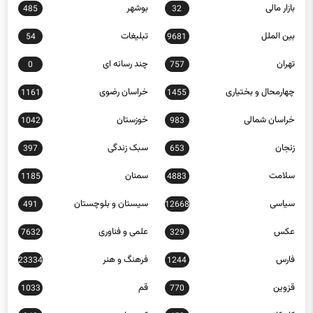
بازار مالی
بوشهر
485
32
بین الملل
تبلیغات
54
9681
تهران
چند رسانه ای
0
757
چهارمحال و بختیاری
خراسان رضوی
1161
1455
خراسان شمالی
خوزستان
1042
983
زنجان
سبک زندگی
397
653
سلامت
سمنان
1185
4883
سیاسی
سیستان و بلوچستان
491
12668
عکس
علمی و فناوری
7632
329
فارس
فرهنگ و هنر
23334
1244
قزوین
قم
1033
770