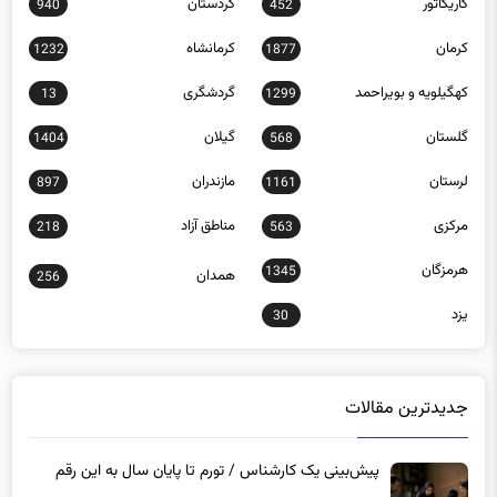
کاریکاتور
کردستان
940
452
کرمان
کرمانشاه
1232
1877
کهگیلویه و بویراحمد
گردشگری
13
1299
گلستان
گیلان
1404
568
لرستان
مازندران
897
1161
مرکزی
مناطق آزاد
218
563
هرمزگان
1345
همدان
256
یزد
30
جدیدترین مقالات
پیش‌بینی یک کارشناس / تورم تا پایان سال به این رقم