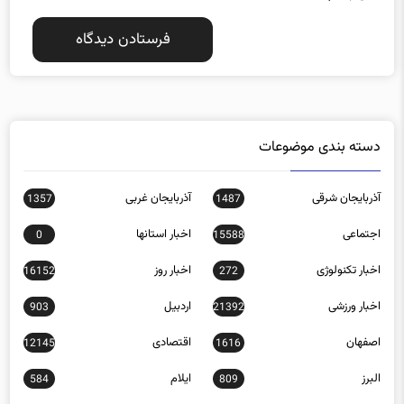
دسته بندی موضوعات
آذربایجان شرقی
آذربایجان غربی
1357
1487
اجتماعی
اخبار استانها
0
15588
اخبار تکنولوژی
اخبار روز
16152
272
اخبار ورزشی
اردبیل
903
21392
اصفهان
اقتصادی
12145
1616
البرز
ایلام
584
809