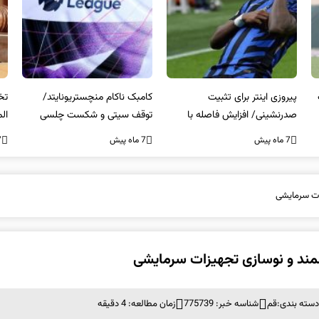
کامبک ناکام منچستریونایتد/
تخلفات مالی در هیئت رشته‌ای
سر
توقف سیتی و شکست چلسی
المپیکی در مازندران
من
7 ماه پیش
7 ماه پیش
7 ما
ات سرمایشی
مند و نوسازی تجهیزات سرمایشی
سته بندی:
قم
شناسه خبر: 775739
زمان مطالعه: 4 دقیقه