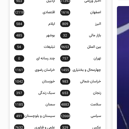
اخبار ورزشی
اردبیل
903
21392
اصفهان
اقتصادی
12118
1616
البرز
ایلام
584
809
بازار مالی
بوشهر
485
32
بین الملل
تبلیغات
54
9653
تهران
چند رسانه ای
0
757
چهارمحال و بختیاری
خراسان رضوی
1161
1455
خراسان شمالی
خوزستان
1042
983
زنجان
سبک زندگی
397
653
سلامت
سمنان
1185
4883
سیاسی
سیستان و بلوچستان
491
12668
عکس
علمی و فناوری
7632
329