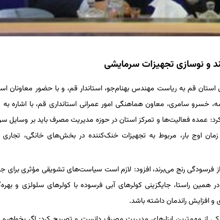
د و نوسازی تجهیزات سرمایشی
ی استان قم به ریاست مهندس بهنام‌جو، استاندار قم، و با حضور معاونان استا
سه، خسرو سامری، معاون هماهنگی امور عمرانی استانداری قم، با اشاره به
کرد: عمده فعالیت‌ها و تمرکز استان در حوزه مدیریت مصرف باید بر وسایل س
مان اوج بار، مربوط به تجهیزات خنک‌کننده در بخش‌های خانگی، تجاری 
 فرسودگی رنج می‌برند، افزود: لازم است سیاست‌های تشویقی مؤثری برای جا
. در همین راستا، جایگزینی کولرهای آبی فرسوده با کولرهای سلولزی و بهره‌گ
و افزایش راندمان داشته باشد.
ی از مهم‌ترین ابزارهای مدیریت مصرف دانست و تصریح کرد: اگر بخواهیم د