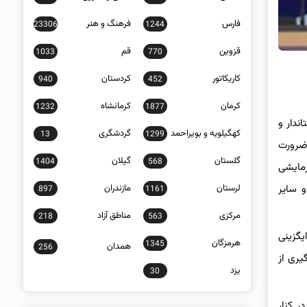
فارس
فرهنگ و هنر
23306
1244
قزوین
قم
1033
770
کاریکاتور
کردستان
940
452
کرمان
کرمانشاه
1232
1877
ندار و
کهگیلویه و بویراحمد
گردشگری
13
1299
 ضرورت
گلستان
گیلان
1404
568
رمایشی
لرستان
مازندران
و سایر
897
1161
مرکزی
مناطق آزاد
218
563
یگزینی
هرمزگان
1345
همدان
256
یری از
یزد
30
ر کنار