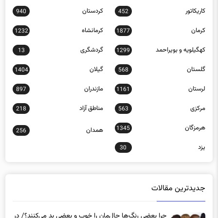
کاریکاتور
کردستان
940
452
کرمان
کرمانشاه
1232
1877
کهگیلویه و بویراحمد
گردشگری
13
1299
گلستان
گیلان
1404
568
لرستان
مازندران
897
1161
مرکزی
مناطق آزاد
218
563
هرمزگان
1345
همدان
256
یزد
30
جدیدترین مقالات
چرا بعضی رنگ‌ها حال‌مان را خوب و بعضی بد می‌کنند؟/ در