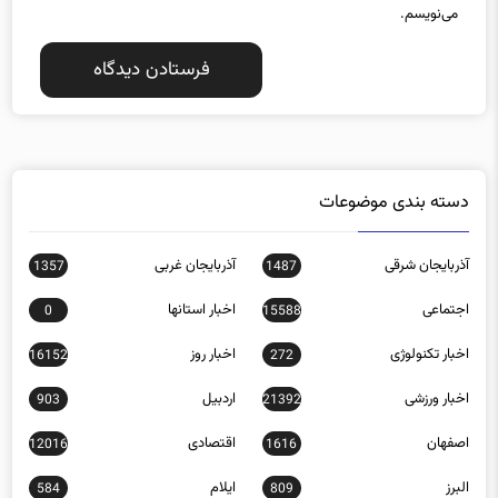
می‌نویسم.
دسته بندی موضوعات
آذربایجان شرقی
آذربایجان غربی
1357
1487
اجتماعی
اخبار استانها
0
15588
اخبار تکنولوژی
اخبار روز
16152
272
اخبار ورزشی
اردبیل
903
21392
اصفهان
اقتصادی
12016
1616
البرز
ایلام
584
809