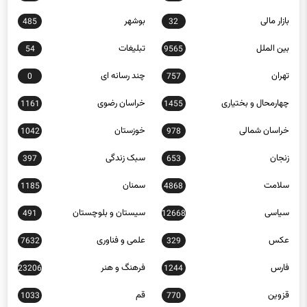
بازار مالی
بوشهر
485
32
بین الملل
تبلیغات
54
9565
تهران
چند رسانه ای
0
757
چهارمحال و بختیاری
خراسان رضوی
1161
1455
خراسان شمالی
خوزستان
1042
978
زنجان
سبک زندگی
397
653
سلامت
سمنان
1185
4868
سیاسی
سیستان و بلوچستان
491
12668
عکس
علمی و فناوری
7632
329
فارس
فرهنگ و هنر
23206
1244
قزوین
قم
1033
770