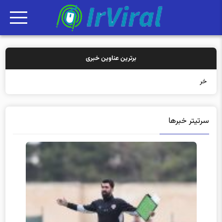
برترین عناوین خبری
خرید بیمه: سن
سرتیتر خبرها