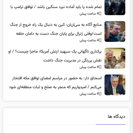
سردرگمی و سرخوردگی در اسرائیل / نتانیاهو نمی‌داند جنگ
تمام شده یا باید آماده نبرد سنگین باشد / توافق ترامپ با
4 ساعت پیش
ایران بزرگ‌ترین شکست برای تل‌آویو است
منابع آگاه به سی‌ان‌ان: کین به دنبال یک راه خروج از جنگ
است/وقتی ژنرال برای پایان جنگ دست به دامان حلقه
4 ساعت پیش
ترامپ می‌شود/ما درگیر یک بازی موش و گربه هستیم
برکناری ناگهانی یک سپهبد ارتش آمریکا؛ ماجرا چیست؟ / او
نقش پررنگی در مدیریت جنگ داشت
4 ساعت پیش
اسحاق‌ دار: به حضور در مراسم امضای توافق مکه افتخار
می‌کنم / امیدواریم که منجر به صلح و ثبات منطقه‌ای شود
4 ساعت پیش
دیدگاه ها