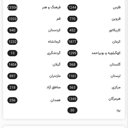
عکس
علمی و فناوری
7632
329
فارس
فرهنگ و هنر
23306
1244
قزوین
قم
1033
770
کاریکاتور
کردستان
940
452
کرمان
کرمانشاه
1232
1877
کهگیلویه و بویراحمد
گردشگری
13
1299
گلستان
گیلان
1404
568
لرستان
مازندران
897
1161
مرکزی
مناطق آزاد
218
563
هرمزگان
1345
همدان
256
یزد
30