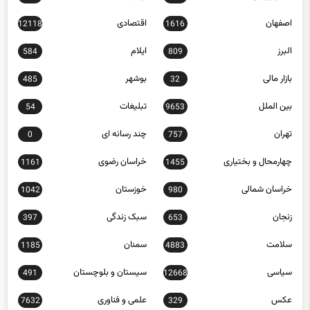
اخبار ورزشی
اردبیل
903
21392
اصفهان
اقتصادی
12118
1616
البرز
ایلام
584
809
بازار مالی
بوشهر
485
32
بین الملل
تبلیغات
54
9653
تهران
چند رسانه ای
0
757
چهارمحال و بختیاری
خراسان رضوی
1161
1455
خراسان شمالی
خوزستان
1042
980
زنجان
سبک زندگی
397
653
سلامت
سمنان
1185
4883
سیاسی
سیستان و بلوچستان
491
12668