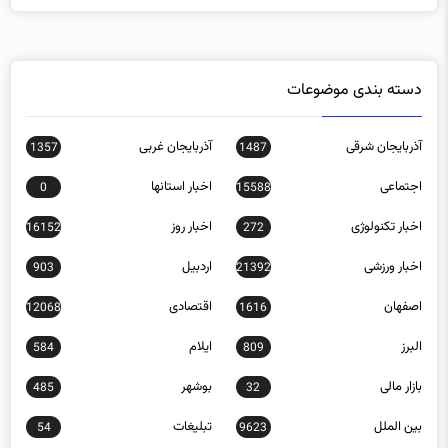
دسته بندی موضوعات
آذربایجان شرقی
آذربایجان غربی
1357
1487
اجتماعی
اخبار استانها
0
15588
اخبار تکنولوژی
اخبار روز
16152
272
اخبار ورزشی
اردبیل
903
21392
اصفهان
اقتصادی
12068
1616
البرز
ایلام
584
809
بازار مالی
بوشهر
485
32
بین الملل
تبلیغات
54
9623
تهران
چند رسانه ای
0
757