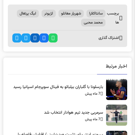
برچسب
سانتاکلارا
شهریار مغانلو
لژیونر
لیگ پرتغال
ها
محمد محبی
اشتراک گذاری
اخبار مرتبط
بارسلونا با گلباران بیلبائو به فینال سوپرجام اسپانیا رسید
7 ماه پیش
سرمربی جدید تیم هوادار انتخاب شد
7 ماه پیش
پیروزی اینتر برای تثبیت صدرنشینی/ افزایش فاصله با
ناپولی