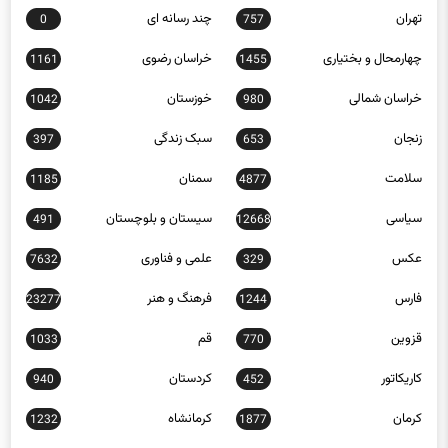
چهارمحال و بختیاری
خراسان رضوی
1161
1455
خراسان شمالی
خوزستان
1042
980
زنجان
سبک زندگی
397
653
سلامت
سمنان
1185
4877
سیاسی
سیستان و بلوچستان
491
12668
عکس
علمی و فناوری
7632
329
فارس
فرهنگ و هنر
23277
1244
قزوین
قم
1033
770
کاریکاتور
کردستان
940
452
کرمان
کرمانشاه
1232
1877
کهگیلویه و بویراحمد
گردشگری
13
1299