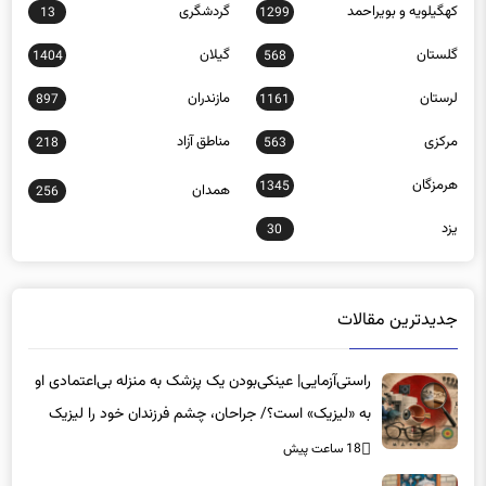
گلستان
گیلان
1404
568
لرستان
مازندران
897
1161
مرکزی
مناطق آزاد
218
563
هرمزگان
1345
همدان
256
یزد
30
جدیدترین مقالات
راستی‌آزمایی| عینکی‌بودن یک پزشک به منزله بی‌اعتمادی او
به «لیزیک» است؟/ جراحان، چشم فرزندان خود را لیزیک
می‌کنند؟
18 ساعت پیش
از بین رژیم‌های غذایی کدام یک مطمئن‌تر است؟‌