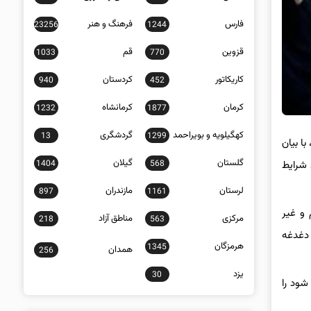
فارس
فرهنگ و هنر
23256
1244
قزوین
قم
1033
770
کاریکاتور
کردستان
940
452
کرمان
کرمانشاه
1232
1877
کهگیلویه و بویراحمد
گردشگری
13
1299
ا بیان
گلستان
گیلان
 شرایط
1404
568
لرستان
مازندران
897
1161
 و غیر
مرکزی
مناطق آزاد
218
563
 دغدغه
هرمزگان
1345
همدان
256
یزد
30
شود را