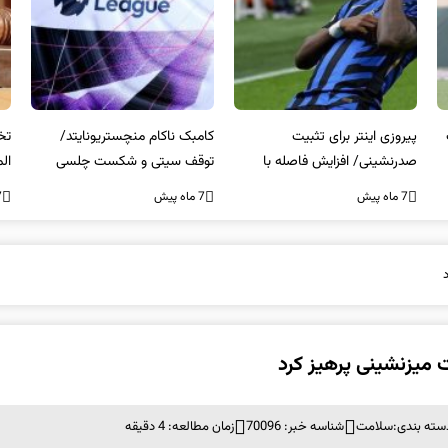
کامبک ناکام منچستریونایتد/
تخلفات مالی در هیئت رشته‌ای
سر
توقف سیتی و شکست چلسی
المپیکی در مازندران
من
7 ماه پیش
7 ماه پیش
7 ما
میزنشینی پرهیز کرد
سته بندی:
سلامت
شناسه خبر: 70096
زمان مطالعه: 4 دقیقه