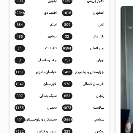
اخبار ورزشی
اردبیل
903
21392
اصفهان
اقتصادی
12046
1616
البرز
ایلام
584
809
بازار مالی
بوشهر
485
32
بین الملل
تبلیغات
54
9594
تهران
چند رسانه ای
0
757
چهارمحال و بختیاری
خراسان رضوی
1161
1455
خراسان شمالی
خوزستان
1042
978
زنجان
سبک زندگی
397
653
سلامت
سمنان
1185
4873
سیاسی
سیستان و بلوچستان
491
12668
عکس
علمی و فناوری
7632
329