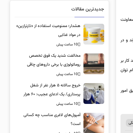
جدیدترین مقالات
معاونت
هشدار؛ ممنوعیت استفاده از «تارترازین»
در مواد غذایی
د و در
10 ساعت پیش
مخالفت شدید یک فوق تخصص
کار بر
روماتولوژی با برخی داروهای چاقی
م توان
10 ساعت پیش
خروج سالانه ۵ هزار نفر از شغل
 امور
پرستاری/ یک ادعای عجیب: ۶۰ هزار
پرستار خانه‌نشین شدند؟
10 ساعت پیش
آمپول‌های لاغری مناسب چه کسانی
کی
است؟