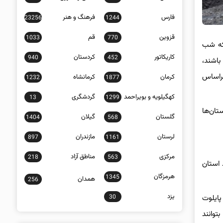
فارس
فرهنگ و هنر
23256
1244
قزوین
قم
1033
770
 که شب
کاریکاتور
کردستان
940
452
باشند،
اده نشود و براساس
کرمان
کرمانشاه
1232
1877
کهگیلویه و بویراحمد
گردشگری
13
1299
 به استان‌ها
گلستان
گیلان
1404
568
لرستان
مازندران
897
1161
مرکزی
مناطق آزاد
218
563
 استان
هرمزگان
1345
همدان
256
یزد
30
ت پایلوت
توانند