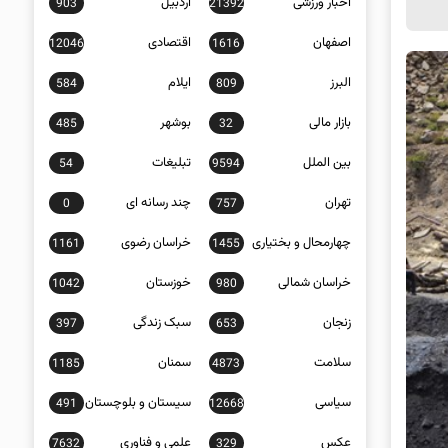
اخبار ورزشی
اردبیل
903
21392
اصفهان
اقتصادی
12046
1616
البرز
ایلام
584
809
بازار مالی
بوشهر
485
32
بین الملل
تبلیغات
54
9594
تهران
چند رسانه ای
0
757
چهارمحال و بختیاری
خراسان رضوی
1161
1455
خراسان شمالی
خوزستان
1042
980
زنجان
سبک زندگی
397
653
سلامت
سمنان
1185
4873
سیاسی
سیستان و بلوچستان
491
12668
عکس
علمی و فناوری
7632
329