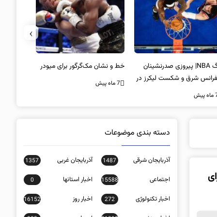
›
لیگ NBA| پیروزی صدرنشینان
خط و نشان مک‌گرگور برای میودر
سکوت محض
فرانس شرق و شکست لیکرز در
غیبت سید
7 ماه پیش
اب جیمز
است؟
ه پیش
7 ماه پیش
دسته بندی موضوعات
آذربایجان شرقی
آذربایجان غربی
1357
1487
 تومانی برای
اجتماعی
اخبار استانها
0
15588
اخبار تکنولوژی
اخبار روز
16152
272