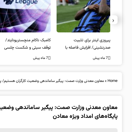
‹
 انتخاب
پیروزی اینتر برای تثبیت
کامبک ناکام منچستریونایتد/
صدرنشینی/ افزایش فاصله با
توقف سیتی و شکست چلسی
ناپولی
7 ماه پیش
7 ماه پیش
Home
»
معاون معدنی وزارت صمت: پیگیر ساماندهی وضعیت کارگران هستیم/ پیش بینی بودجه ۲۰۰ میلیارد تومانی برای پایگ
پایگاه‌های امداد ویژه معادن