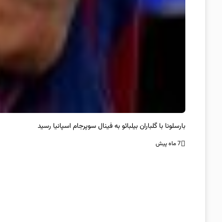
بارسلونا با گلباران بیلبائو به فینال سوپرجام اسپانیا رسید
7 ماه پیش