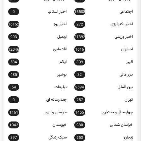
اجتماعی
اخبار استانها
0
15588
اخبار تکنولوژی
اخبار روز
16152
272
اخبار ورزشی
اردبیل
903
21392
اصفهان
اقتصادی
12046
1616
البرز
ایلام
584
809
بازار مالی
بوشهر
485
32
بین الملل
تبلیغات
54
9594
تهران
چند رسانه ای
0
757
چهارمحال و بختیاری
خراسان رضوی
1161
1455
خراسان شمالی
خوزستان
1042
980
زنجان
سبک زندگی
397
653