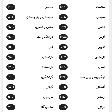
سلامت
سمنان
1185
4873
سیاسی
سیستان و بلوچستان
491
12668
عکس
علمی و فناوری
7632
329
فارس
فرهنگ و هنر
23256
1244
قزوین
قم
1033
770
کاریکاتور
کردستان
940
452
کرمان
کرمانشاه
1232
1877
کهگیلویه و بویراحمد
گردشگری
13
1299
گلستان
گیلان
1404
568
لرستان
مازندران
897
1161
مرکزی
مناطق آزاد
218
563