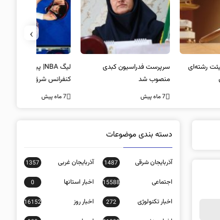
›
پرست فدراسیون کبدی
لیگ NBA| پیروزی صدرنشینان
خط و نشان
صوب شد
کنفرانس شرق و شکست لیکرز در
7 ماه پیش
غیاب جیمز
ه پیش
7 ماه پیش
دسته بندی موضوعات
آذربایجان شرقی
آذربایجان غربی
1357
1487
اجتماعی
اخبار استانها
0
15588
اخبار تکنولوژی
اخبار روز
16152
272