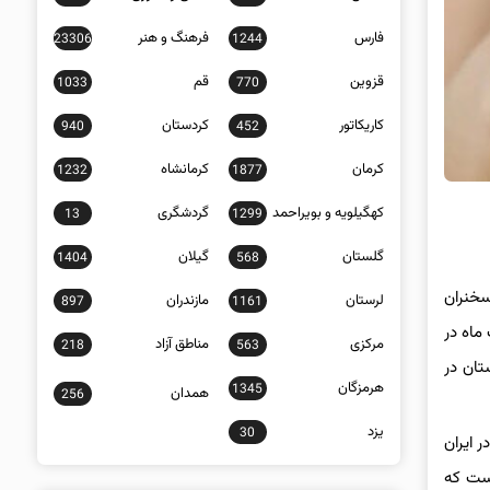
فارس
فرهنگ و هنر
23306
1244
قزوین
قم
1033
770
کاریکاتور
کردستان
940
452
کرمان
کرمانشاه
1232
1877
کهگیلویه و بویراحمد
گردشگری
13
1299
گلستان
گیلان
1404
568
سخنران
لرستان
مازندران
897
1161
شخیص پزشکی ایران که در روزهای ۲۶ الی ۲۹ اردیبهشت ماه در
مرکزی
مناطق آزاد
218
563
تان در
هرمزگان
1345
همدان
256
یزد
30
در ایران
ر حالیست که