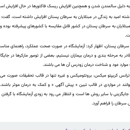
 به دلیل سالمندن شدن و همچنین افزایش ریسک فاکتورها در حال افزایش اس
یقات سرطان پستان با بیان این مهم که در ۱۰ سال گذشته امید به زندگی در مبتلایان به سرطان پستان افزایش داشته است، گف
بتلایان به سرطان پستان در کشور قابل مقایسه با کشورهای پیشرفته بوده و 
ت.
 سرطان پستان، اظهار کرد: آزمایشگاه در صورت صحت عملکرد، راهنمای مناسب
در به مرحله بندی و درمان بیماران نیستیم، بعضی از تومور مارکرها در جایگا
موارد عود و شناخت درمان زودرس آن ها می باشند.
 ترانس کریپتو میکس، بروتئومیکس و غیره تنها در قالب تحقیقات صورت می 
نند در مواردی در قالب تبین « پیش آگهی » و کمک به درمان موثر باشند. 
 سرعت در حال پیشرفت و جایگزینی با سایر روش ها است و انتظار می رود به زودی آزمایشگاه با گرفت
رطان را فراهم آورد.