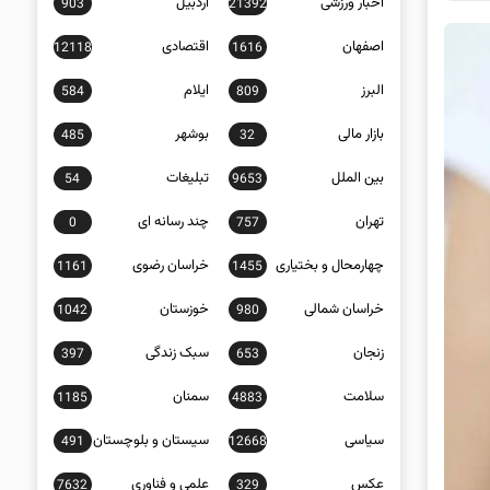
اخبار ورزشی
اردبیل
903
21392
اصفهان
اقتصادی
12118
1616
البرز
ایلام
584
809
بازار مالی
بوشهر
485
32
بین الملل
تبلیغات
54
9653
تهران
چند رسانه ای
0
757
چهارمحال و بختیاری
خراسان رضوی
1161
1455
خراسان شمالی
خوزستان
1042
980
زنجان
سبک زندگی
397
653
سلامت
سمنان
1185
4883
سیاسی
سیستان و بلوچستان
491
12668
عکس
علمی و فناوری
7632
329