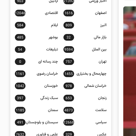
اخبار ورزشی
اردبیل
903
21392
اصفهان
اقتصادی
12046
1616
البرز
ایلام
584
809
بازار مالی
بوشهر
485
32
بین الملل
تبلیغات
54
9594
تهران
چند رسانه ای
0
757
چهارمحال و بختیاری
خراسان رضوی
1161
1455
خراسان شمالی
خوزستان
1042
978
زنجان
سبک زندگی
397
653
سلامت
سمنان
1185
4873
سیاسی
سیستان و بلوچستان
491
12668
عکس
علمی و فناوری
7632
329