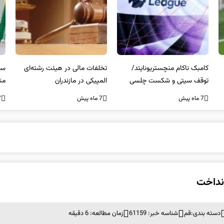
کامبک ناکام منچستریونایتد/
تخلفات مالی در هیئت رشته‌ای
سر
توقف سیتی و شکست چلسی
المپیکی در مازندران
من
7 ماه پیش
7 ماه پیش
7 ما
دسته بندی:
قم
شناسه خبر: 61159
زمان مطالعه: 6 دقیقه