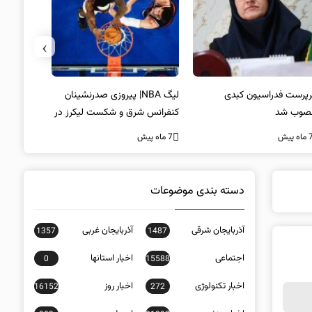
›
پرست فدراسیون کبدی
لیگ NBA| پیروزی صدرنشینان
خط و نشان
صوب شد
کنفرانس شرق و شکست لیکرز در
7 ماه پیش
غیاب جیمز
ه پیش
7 ماه پیش
دسته بندی موضوعات
آذربایجان شرقی
آذربایجان غربی
1357
1487
اجتماعی
اخبار استانها
0
15588
اخبار تکنولوژی
اخبار روز
16152
272