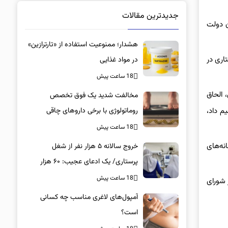
جدیدترین مقالات
ان دولت
هشدار؛ ممنوعیت استفاده از «تارترازین»
 شهرسازی توجه داد و ابراز امیدواری کرد که طی چند هفته آینده و با تصویب الحاق ۵۶۰ هکتاری در
در مواد غذایی
18 ساعت پیش
 الحاق
مخالفت شدید یک فوق تخصص
روماتولوژی با برخی داروهای چاقی
 هزار نفر جمعیت هم تعمیم داد،
18 ساعت پیش
 هم برای ساماندهی خانه‌های
خروج سالانه ۵ هزار نفر از شغل
پرستاری/ یک ادعای عجیب: ۶۰ هزار
پرستار خانه‌نشین شدند؟
18 ساعت پیش
 شورای
آمپول‌های لاغری مناسب چه کسانی
است؟