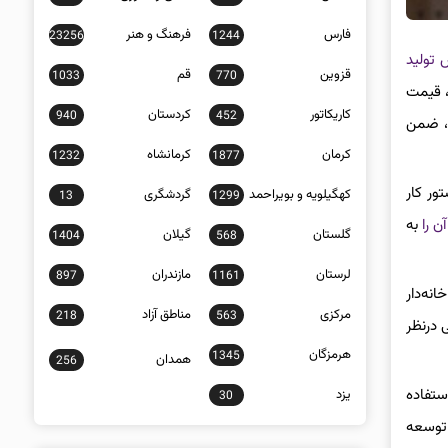
فارس
فرهنگ و هنر
23256
1244
تولید
قزوین
قم
1033
770
، قیمت
کاریکاتور
کردستان
940
452
د، ضمن
کرمان
کرمانشاه
1232
1877
در دستور کار
کهگیلویه و بویراحمد
گردشگری
13
1299
آن را
به
گلستان
گیلان
1404
568
لرستان
مازندران
897
1161
نه‌دار
مرکزی
مناطق آزاد
218
563
 درنظر
هرمزگان
1345
همدان
256
ستفاده
یزد
30
 توسعه