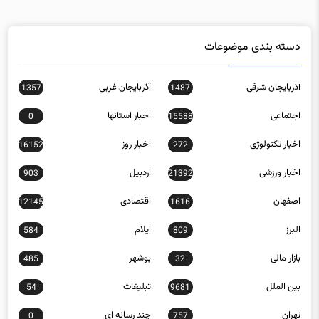
دسته بندی موضوعات
آذربایجان شرقی
آذربایجان غربی
1357
1487
اجتماعی
اخبار استانها
0
15588
اخبار تکنولوژی
اخبار روز
16152
272
اخبار ورزشی
اردبیل
903
21392
اصفهان
اقتصادی
12145
1616
البرز
ایلام
584
809
بازار مالی
بوشهر
485
32
بین الملل
تبلیغات
54
9681
تهران
چند رسانه ای
0
757