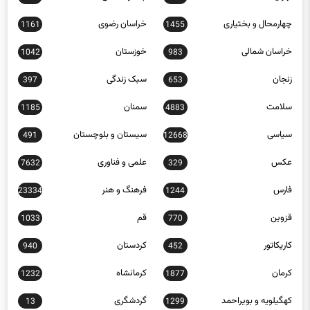
چهارمحال و بختیاری
خراسان رضوی
1161
1455
خراسان شمالی
خوزستان
1042
983
زنجان
سبک زندگی
397
653
سلامت
سمنان
1185
4883
سیاسی
سیستان و بلوچستان
491
12668
عکس
علمی و فناوری
7632
329
فارس
فرهنگ و هنر
23334
1244
قزوین
قم
1033
770
کاریکاتور
کردستان
940
452
کرمان
کرمانشاه
1232
1877
کهگیلویه و بویراحمد
گردشگری
13
1299