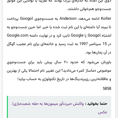
دوی این اعداد به اندازه‌ای بزرگ بودند که تقریبا با توانایی این موتور
جست‌وجو هم‌خوانی داشتند.
Koller ادامه می‌دهد: Anderson به جست‌وجوی Googol پرداخت
تا ببیند آیا دامنه‌ای با این نام ثبت شده یا خیر. اما حین جست‌وجو به
اشتباه Googol را Google تایپ کرد و در نهایت دامنه Google.com
در 15 سپتامبر 1997 به ثبت رسید و خاتمه‌ای برای نام عجیب گوگل
در آن زمان‌ها بود.
باورتان می‌شود که حدود ۲۰ سال پیش باید برای جست‌وجوی
موضوعی «ماساژ کمر» می‌دادید؟ این تغییر نام احتمالا یکی از بهترین
و عاقلانه‌ترین ری‌برندینگ‌ها در تاریخ تکنولوژی به حساب بیاید!
5858
حتما بخوانید :
واکنش حیرت‌آور میمون‌ها به حقه شعبده‌بازی/
عکس