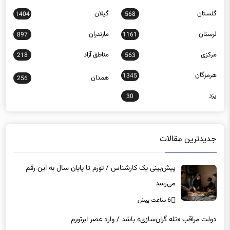
گلستان
گیلان
1404
568
لرستان
مازندران
897
1161
مرکزی
مناطق آزاد
218
563
هرمزگان
1345
همدان
256
یزد
30
جدیدترین مقالات
پیش‌بینی یک کارشناس / تورم تا پایان سال به این رقم
می‌رسد
6 ساعت پیش
دولت مراقب «تله گران‌سازی» باشد / وارد عصر ابرتورم