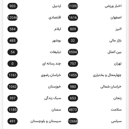
اخبار تکنولوژی
اخبار روز
16152
272
اخبار ورزشی
اردبیل
903
21392
اصفهان
اقتصادی
12046
1616
البرز
ایلام
584
809
بازار مالی
بوشهر
485
32
بین الملل
تبلیغات
54
9594
تهران
چند رسانه ای
0
757
چهارمحال و بختیاری
خراسان رضوی
1161
1455
خراسان شمالی
خوزستان
1042
980
زنجان
سبک زندگی
397
653
سلامت
سمنان
1185
4873