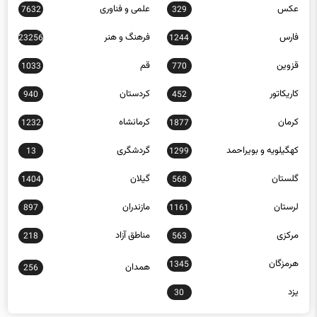
سیاسی
سیستان و بلوچستان
491
12668
عکس
علمی و فناوری
7632
329
فارس
فرهنگ و هنر
23256
1244
قزوین
قم
1033
770
کاریکاتور
کردستان
940
452
کرمان
کرمانشاه
1232
1877
کهگیلویه و بویراحمد
گردشگری
13
1299
گلستان
گیلان
1404
568
لرستان
مازندران
897
1161
مرکزی
مناطق آزاد
218
563
هرمزگان
1345
همدان
256
یزد
30