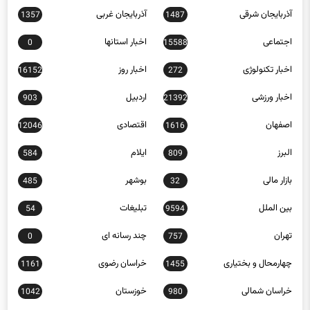
اجتماعی
اخبار استانها
0
15588
اخبار تکنولوژی
اخبار روز
16152
272
اخبار ورزشی
اردبیل
903
21392
اصفهان
اقتصادی
12046
1616
البرز
ایلام
584
809
بازار مالی
بوشهر
485
32
بین الملل
تبلیغات
54
9594
تهران
چند رسانه ای
0
757
چهارمحال و بختیاری
خراسان رضوی
1161
1455
خراسان شمالی
خوزستان
1042
980
زنجان
سبک زندگی
397
653