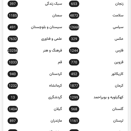
سلامت
سمنان
1185
4873
سیاسی
سیستان و بلوچستان
491
12668
عکس
علمی و فناوری
7632
329
فارس
فرهنگ و هنر
23256
1244
قزوین
قم
1033
770
کاریکاتور
کردستان
940
452
کرمان
کرمانشاه
1232
1877
کهگیلویه و بویراحمد
گردشگری
13
1299
گلستان
گیلان
1404
568
لرستان
مازندران
897
1161
مرکزی
مناطق آزاد
218
563