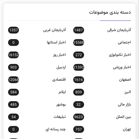
دسته بندی موضوعات
آذربایجان شرقی
آذربایجان غربی
1357
1487
اجتماعی
اخبار استانها
0
15588
اخبار تکنولوژی
اخبار روز
16152
272
اخبار ورزشی
اردبیل
903
21392
اصفهان
اقتصادی
12068
1616
البرز
ایلام
584
809
بازار مالی
بوشهر
485
32
بین الملل
تبلیغات
54
9623
تهران
چند رسانه ای
0
757
چهارمحال و بختیاری
خراسان رضوی
1161
1455