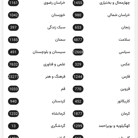
خراسان شمالی
خوزستان
1042
980
زنجان
سبک زندگی
397
653
سلامت
سمنان
1185
4877
سیاسی
سیستان و بلوچستان
491
12668
عکس
علمی و فناوری
7632
329
فارس
فرهنگ و هنر
23277
1244
قزوین
قم
1033
770
کاریکاتور
کردستان
940
452
کرمان
کرمانشاه
1232
1877
کهگیلویه و بویراحمد
گردشگری
13
1299
گلستان
گیلان
1404
568