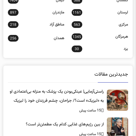
لرستان
مازندران
897
1161
مرکزی
مناطق آزاد
218
563
هرمزگان
1345
همدان
256
یزد
30
جدیدترین مقالات
راستی‌آزمایی| عینکی‌بودن یک پزشک به منزله بی‌اعتمادی او
به «لیزیک» است؟/ جراحان، چشم فرزندان خود را لیزیک
می‌کنند؟
15 ساعت پیش
از بین رژیم‌های غذایی کدام یک مطمئن‌تر است؟‌
15 ساعت پیش