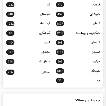
قزوین
قم
1033
770
کاریکاتور
کردستان
940
452
کرمان
کرمانشاه
1232
1877
کهگیلویه و بویراحمد
گردشگری
13
1299
گلستان
گیلان
1404
568
لرستان
مازندران
897
1161
مرکزی
مناطق آزاد
218
563
هرمزگان
1345
همدان
256
یزد
30
جدیدترین مقالات