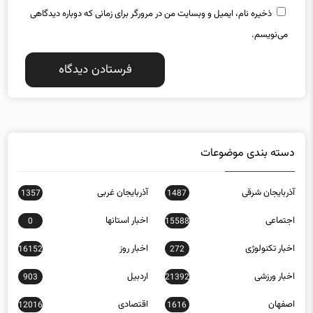
ذخیره نام، ایمیل و وبسایت من در مرورگر برای زمانی که دوباره دیدگاهی
می‌نویسم.
دسته بندی موضوعات
آذربایجان شرقی
آذربایجان غربی
1357
1487
اجتماعی
اخبار استانها
0
15588
اخبار تکنولوژی
اخبار روز
16152
272
اخبار ورزشی
اردبیل
903
21392
اصفهان
اقتصادی
12016
1616