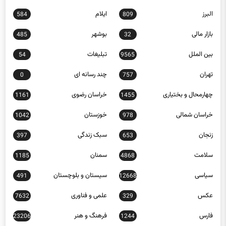
البرز
ایلام
584
809
بازار مالی
بوشهر
485
32
بین الملل
تبلیغات
54
9565
تهران
چند رسانه ای
0
757
چهارمحال و بختیاری
خراسان رضوی
1161
1455
خراسان شمالی
خوزستان
1042
978
زنجان
سبک زندگی
397
653
سلامت
سمنان
1185
4868
سیاسی
سیستان و بلوچستان
491
12668
عکس
علمی و فناوری
7632
329
فارس
فرهنگ و هنر
23206
1244