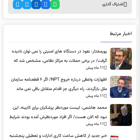
اشتراک گذاری
اخبار مرتبط
پورمختار: نفوذ در دستگاه های امنیتی را نمی توان نادیده
گرفت/ در برخی حملات به مراکز نظامی، مشخص شد که
11 ماه پیش
عوامل نفوذی دخیل بوده‌اند
اظهارات واعظی درباره خروج NPT/ اگر ۶ قطعنامه سازمان
ملل بازگردند، راه دیگری جز اقدام متقابل باقی نمی‌ ماند
11 ماه پیش
محمد هاشمی: لیست موردنظر پزشکیان برای کابینه، این
نبود که الان هست/ اگر افراد موردنظرش آمده بودند شرایط
11 ماه پیش
بهتر بود
خبر جدید از کاهش ساعت کاری ادارات و تعطیلی پنجشنبه