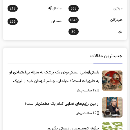
مرکزی
مناطق آزاد
218
563
هرمزگان
1345
همدان
256
یزد
30
جدیدترین مقالات
راستی‌آزمایی| عینکی‌بودن یک پزشک به منزله بی‌اعتمادی او
به «لیزیک» است؟/ جراحان، چشم فرزندان خود را لیزیک
می‌کنند؟
12 ساعت پیش
از بین رژیم‌های غذایی کدام یک مطمئن‌تر است؟‌
12 ساعت پیش
چگونه تصمیم‌های درستی بگیریم