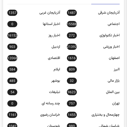
آذربایجان شرقی
آذربایجان غربی
1357
1487
اجتماعی
اخبار استانها
0
15588
اخبار تکنولوژی
اخبار روز
16152
272
اخبار ورزشی
اردبیل
903
21392
اصفهان
اقتصادی
12068
1616
البرز
ایلام
584
809
بازار مالی
بوشهر
485
32
بین الملل
تبلیغات
54
9623
تهران
چند رسانه ای
0
757
چهارمحال و بختیاری
خراسان رضوی
1161
1455
خراسان شمالی
خوزستان
1042
980