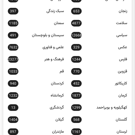
زنجان
سبک زندگی
397
653
سلامت
سمنان
1185
4877
سیاسی
سیستان و بلوچستان
491
12668
عکس
علمی و فناوری
7632
329
فارس
فرهنگ و هنر
23277
1244
قزوین
قم
1033
770
کاریکاتور
کردستان
940
452
کرمان
کرمانشاه
1232
1877
کهگیلویه و بویراحمد
گردشگری
13
1299
گلستان
گیلان
1404
568
لرستان
مازندران
897
1161