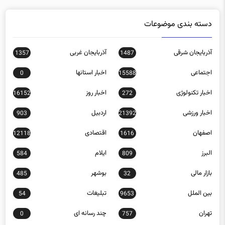
دسته بندی موضوعات
آذربایجان شرقی
آذربایجان غربی
1357
1487
اجتماعی
اخبار استانها
0
15588
اخبار تکنولوژی
اخبار روز
16152
272
اخبار ورزشی
اردبیل
903
21392
اصفهان
اقتصادی
12118
1616
البرز
ایلام
584
809
بازار مالی
بوشهر
485
32
بین الملل
تبلیغات
54
9653
تهران
چند رسانه ای
0
757
چهارمحال و بختیاری
خراسان رضوی
1161
1455