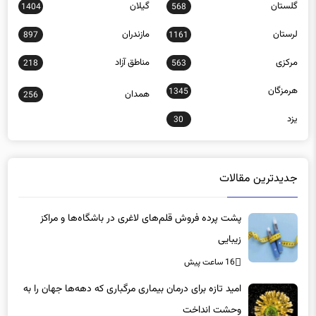
لرستان
مازندران
897
1161
مرکزی
مناطق آزاد
218
563
هرمزگان
1345
همدان
256
یزد
30
جدیدترین مقالات
پشت پرده فروش قلم‌های لاغری در باشگاه‌ها و مراکز
زیبایی
16 ساعت پیش
امید تازه برای درمان بیماری مرگباری که دهه‌ها جهان را به
وحشت انداخت
16 ساعت پیش