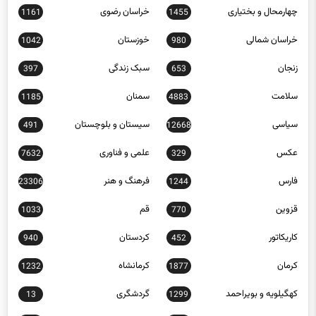
خراسان شمالی
خوزستان
1042
980
زنجان
سبک زندگی
397
653
سلامت
سمنان
1185
4883
سیاسی
سیستان و بلوچستان
491
12668
عکس
علمی و فناوری
7632
329
فارس
فرهنگ و هنر
23306
1244
قزوین
قم
1033
770
کاریکاتور
کردستان
940
452
کرمان
کرمانشاه
1232
1877
کهگیلویه و بویراحمد
گردشگری
13
1299
گلستان
گیلان
1404
568