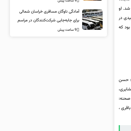
9 ساعت پیش
ٔ فیلم فجر شد. او
آمادگی ناوگان مسافری خراسان شمالی
من سیدی در
برای جابه‌جایی شرکت‌کنندگان در مراسم
 بود که
تشییع پیکر مطهر امام شهید
9 ساعت پیش
ن: حسن
شایری،
 صحنه:
اقری ،