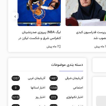
›
پرست فدراسیون کبدی
لیگ NBA| پیروزی صدرنشینان
خط و نشان
صوب شد
کنفرانس شرق و شکست لیکرز در
7 ماه پیش
غیاب جیمز
ه پیش
7 ماه پیش
دسته بندی موضوعات
آذربایجان شرقی
آذربایجان غربی
1357
1487
اجتماعی
اخبار استانها
0
15588
اخبار تکنولوژی
اخبار روز
16152
272