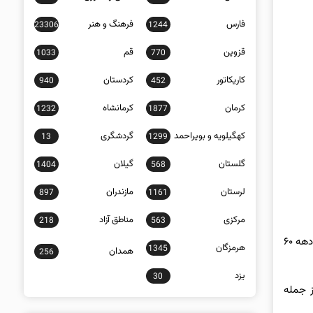
فارس
فرهنگ و هنر
23306
1244
قزوین
قم
1033
770
کاریکاتور
کردستان
940
452
کرمان
کرمانشاه
1232
1877
کهگیلویه و بویراحمد
گردشگری
13
1299
گلستان
گیلان
1404
568
لرستان
مازندران
897
1161
مرکزی
مناطق آزاد
218
563
به گزارش خبرگزاری برگزیده، این ششمین تجربه کارگردانی رامبد جوان بعد از فیلم «قانون مورفی» است. داستان فیلم در زمان موشک‌ باران تهران در دهه ۶۰
هرمزگان
1345
همدان
256
یزد
30
ز جمله