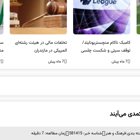
کامبک ناکام منچستریونایتد/
تخلفات مالی در هیئت رشته‌ای
سر
توقف سیتی و شکست چلسی
المپیکی در مازندران
من
7 ماه پیش
7 ماه پیش
7 ما
مدی می‌آیند
ه بندی:
فرهنگ و هنر
شناسه خبر: 581415
زمان مطالعه: 7 دقیقه