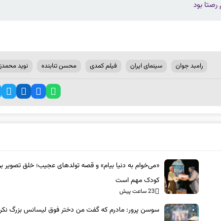
رصتا بود
رامبد جوان
سینمای ایران
فیلم کمدی
محسن تنابنده
نوید محمدزا
«می‌خوام به دنیا بیام» و قصه تولدهای عجیب؛ خلق تصویر بر
کودک مهم است
23 ساعت پیش
سوسن پرور: مادرم که گفت من دختر فوق‌ لیسانس بزرگ نکرد