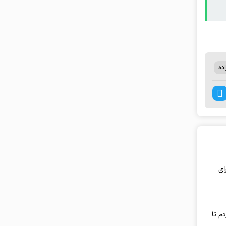
ده
ای
م تا