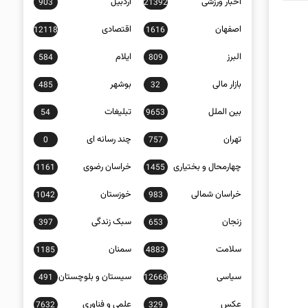
اخبار ورزشی
اردبیل
903
21392
اصفهان
اقتصادی
12118
1616
البرز
ایلام
584
809
بازار مالی
بوشهر
485
32
بین الملل
تبلیغات
54
9653
تهران
چند رسانه ای
0
757
چهارمحال و بختیاری
خراسان رضوی
1161
1455
خراسان شمالی
خوزستان
1042
983
زنجان
سبک زندگی
397
653
سلامت
سمنان
1185
4883
سیاسی
سیستان و بلوچستان
491
12668
عکس
علمی و فناوری
7632
329