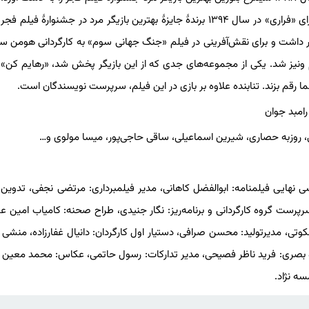
برای بازی در «ندارها» در سال ۱۳۸۹ شایسته دریافت دیپلم افتخار و برای «فراری» در سال ۱۳۹۴ برندهٔ جایزهٔ بهترین بازیگر مرد در جشنواره
 درام «قهرمان» ساخته اصغر فرهادی در سال ۱۴۰۰ حضور داشت و برای نقش‌آفرینی در فیلم «جنگ جهانی سوم» به کارگردانی هو
رهٔ فیلم ونیز شد. یکی از مجموعه‌های جدی که از این بازیگر پخش شد، «رهایم کن»
ما رقم بزند. تنابنده علاوه بر بازی در این فیلم، سرپرست نویسندگان است.
رامبد جوان
ی، روزبه حصاری، شیرین اسماعیلی، ساقی حاجی‌پور، میسا مولوی و…
 نهایی فیلمنامه: ابوالفضل کاهانی، مدیر فیلمبرداری: مرتضی نجفی، تدوی
رپرست گروه کارگردانی و برنامه‌ریز: نگار جنیدی، طراح صحنه: کامیاب امین ع
کوتی، مدیرتولید: محسن صرافی، دستیار اول کارگردان: دانیال غفارزاده، منشی
ه بصری: فرید ناظر فصیحی، مدیر تدارکات: رسول حاتمی، عکاس: محمد معین ب
ه نژاد.