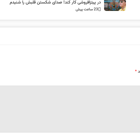
در پیتزافروشی کار کند! صدای شکستن قلبش را شنیدم
23 ساعت پیش
د
*