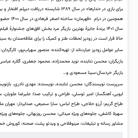
همچنین در
سال ۱۴۰۱ برندهٔ جایزهٔ بهترین بازیگر مرد بخش افق‌های جشنوا
حالا قرار است در زودپز لحظات طنز و کمیک را برای علاقه‌مندان به سین
سایر عوامل زودپز عبارت‌اند از: تهیه‌کننده: منصور سهراب‌پور، کارگردان: 
بازیگران: محسن تنابنده، نوید محمدزاده، محمود جعفری، گلاره عباس
بازیگر خردسال:سینا مسعودی و…
سرپرست نویسندگان: محسن تنابنده، نویسنده: مهدی نادری، بازنویسی
ایوبی، آهنگساز: امیر توسلی، طراحی و ترکیب صدا: علیرضا علویان، س
طراح گریم: آرزو حلاجی، طراح لباس: سارا سمیعی، صدابردار: مهران مل
سهیلا کاشفی، جلوه‌های ویژه میدانی: محسن روزبهانی، جلوه‌های ویژ
مشاور رسانه و تبلیغات: مینوفلاحی و ویدئو پشت صحنه: کوروش خمس