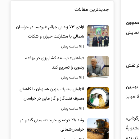
جدیدترین مقالات
 همچون
آزادی ۷۳ زندانی جرائم غیرعمد در خراسان
 نمایش
شمالی با مشارکت خیران و شکات
9 ساعت پیش
«ماهان» توسعه کشاورزی در بهکده
سیمرغ بلورین بهترین بازیگر نقش
رضوی را تسریع کند
9 ساعت پیش
رهٔ فیلم ونیز (بخشِ افق‌ها) در سال ۲۰۱۷ شد. جایزهٔ بهترین
افزایش مصرف بنزین همزمان با کاهش
مین دورهٔ جوایز
مصرف نفت‌گاز و گاز مایع در خراسان
شمالی
9 ساعت پیش
دانی،
رشد ۲۸ درصدی خرید تضمینی گندم در
کمل مرد از جشنوارهٔ
خراسان‌شمالی
آورد. تنابنده