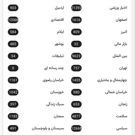
اخبار ورزشی
اردبیل
903
21392
اصفهان
اقتصادی
12068
1616
البرز
ایلام
584
809
بازار مالی
بوشهر
485
32
بین الملل
تبلیغات
54
9623
تهران
چند رسانه ای
0
757
چهارمحال و بختیاری
خراسان رضوی
1161
1455
خراسان شمالی
خوزستان
1042
980
زنجان
سبک زندگی
397
653
سلامت
سمنان
1185
4877
سیاسی
سیستان و بلوچستان
491
12668