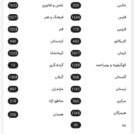
عکس
علمی و فناوری
7632
329
فارس
فرهنگ و هنر
23277
1244
قزوین
قم
1033
770
کاریکاتور
کردستان
940
452
کرمان
کرمانشاه
1232
1877
کهگیلویه و بویراحمد
گردشگری
13
1299
گلستان
گیلان
1404
568
لرستان
مازندران
897
1161
مرکزی
مناطق آزاد
218
563
هرمزگان
1345
همدان
256
یزد
30