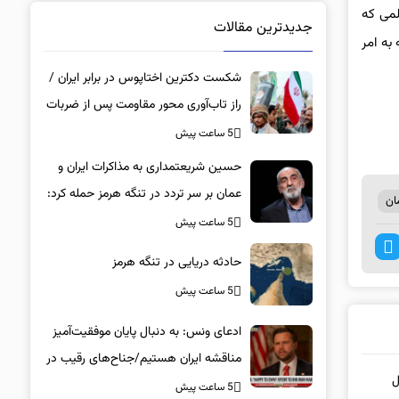
لمی که
جدیدترین مقالات
به امر
شکست دکترین اختاپوس در برابر ایران /
راز تاب‌آوری محور مقاومت پس از ضربات
سنگین / چرا آمریکا باید راه دیپلماسی را
5 ساعت پیش
برگزیند؟
حسین شریعتمداری به مذاکرات ایران و
عمان بر سر تردد در تنگه هرمز حمله کرد:
ان
دارید تنگه را برای امریکا باز می کنید
5 ساعت پیش
حادثه دریایی در تنگه هرمز
5 ساعت پیش
ادعای ونس: به دنبال پایان موفقیت‌آمیز
مناقشه ایران هستیم/جناح‌های رقیب در
ملل
داخل ایران، این کشور را به جهات مختلف
5 ساعت پیش