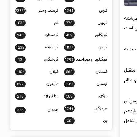
فارس
فرهنگ و هنر
23256
1244
ارشنبه
قزوین
قم
1033
770
ی است
کاریکاتور
کردستان
940
452
کرمان
کرمانشاه
1232
1877
ه باید اجرا کند و در سال بعد به
کهگیلویه و بویراحمد
گردشگری
13
1299
 متقبل
گلستان
گیلان
1404
568
، نظام
لرستان
مازندران
897
1161
مرکزی
مناطق آزاد
218
563
رسی آن
هرمزگان
1345
همدان
256
یازدهم
م تلاش خود را کنیم، چرا که 14 الی 15 میلیون نفر شامل
یزد
30