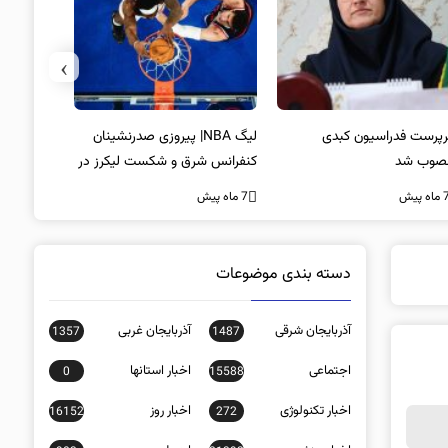
›
پرست فدراسیون کبدی
لیگ NBA| پیروزی صدرنشینان
خط و نشان
صوب شد
کنفرانس شرق و شکست لیکرز در
7 ماه پیش
غیاب جیمز
ه پیش
7 ماه پیش
دسته بندی موضوعات
آذربایجان شرقی
آذربایجان غربی
1357
1487
اجتماعی
اخبار استانها
0
15588
اخبار تکنولوژی
اخبار روز
16152
272