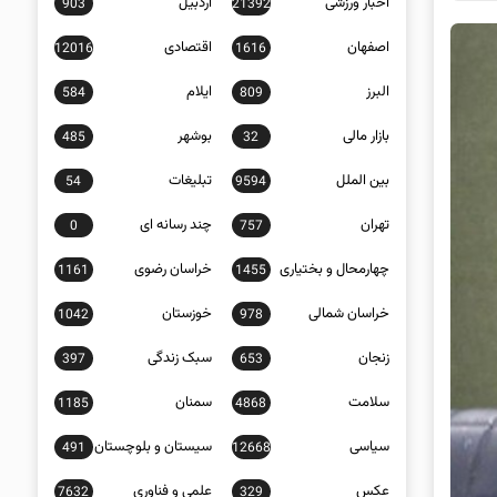
اخبار ورزشی
اردبیل
903
21392
اصفهان
اقتصادی
12016
1616
البرز
ایلام
584
809
بازار مالی
بوشهر
485
32
بین الملل
تبلیغات
54
9594
تهران
چند رسانه ای
0
757
چهارمحال و بختیاری
خراسان رضوی
1161
1455
خراسان شمالی
خوزستان
1042
978
زنجان
سبک زندگی
397
653
سلامت
سمنان
1185
4868
سیاسی
سیستان و بلوچستان
491
12668
عکس
علمی و فناوری
7632
329