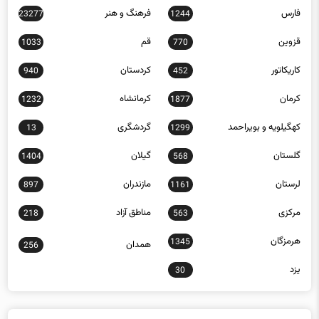
فارس
فرهنگ و هنر
23277
1244
قزوین
قم
1033
770
کاریکاتور
کردستان
940
452
کرمان
کرمانشاه
1232
1877
کهگیلویه و بویراحمد
گردشگری
13
1299
گلستان
گیلان
1404
568
لرستان
مازندران
897
1161
مرکزی
مناطق آزاد
218
563
هرمزگان
1345
همدان
256
یزد
30