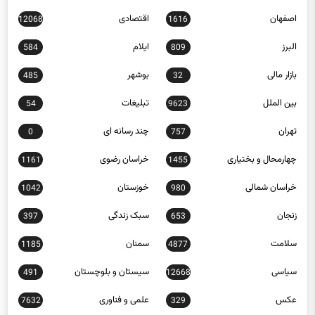
اصفهان
اقتصادی
12068
1616
البرز
ایلام
584
809
بازار مالی
بوشهر
485
32
بین الملل
تبلیغات
54
9623
تهران
چند رسانه ای
0
757
چهارمحال و بختیاری
خراسان رضوی
1161
1455
خراسان شمالی
خوزستان
1042
980
زنجان
سبک زندگی
397
653
سلامت
سمنان
1185
4877
سیاسی
سیستان و بلوچستان
491
12668
عکس
علمی و فناوری
7632
329