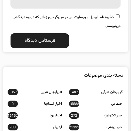
ذخیره نام، ایمیل و وبسایت من در مرورگر برای زمانی که دوباره دیدگاهی
می‌نویسم.
دسته بندی موضوعات
آذربایجان شرقی
آذربایجان غربی
1357
1487
اجتماعی
اخبار استانها
0
15588
اخبار تکنولوژی
اخبار روز
16152
272
اخبار ورزشی
اردبیل
903
21392