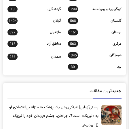
کهگیلویه و بویراحمد
گردشگری
13
1299
گلستان
گیلان
1404
568
لرستان
مازندران
897
1161
مرکزی
مناطق آزاد
218
563
هرمزگان
1345
همدان
256
یزد
30
جدیدترین مقالات
راستی‌آزمایی| عینکی‌بودن یک پزشک به منزله بی‌اعتمادی او
به «لیزیک» است؟/ جراحان، چشم فرزندان خود را لیزیک
می‌کنند؟
1 روز پیش