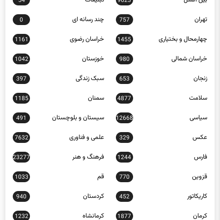
54
9623
تهران
چند رسانه ای
0
757
چهارمحال و بختیاری
خراسان رضوی
1161
1455
خراسان شمالی
خوزستان
1042
980
زنجان
سبک زندگی
397
653
سلامت
سمنان
1185
4877
سیاسی
سیستان و بلوچستان
491
12668
عکس
علمی و فناوری
7632
329
فارس
فرهنگ و هنر
23277
1244
قزوین
قم
1033
770
کاریکاتور
کردستان
940
452
کرمان
کرمانشاه
1232
1877