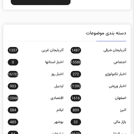
دسته بندی موضوعات
آذربایجان شرقی
آذربایجان غربی
1357
1487
اجتماعی
اخبار استانها
0
15588
اخبار تکنولوژی
اخبار روز
16152
272
اخبار ورزشی
اردبیل
903
21392
اصفهان
اقتصادی
12068
1616
البرز
ایلام
584
809
بازار مالی
بوشهر
485
32
بین الملل
تبلیغات