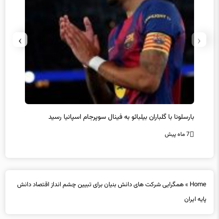
›
‹
بارسلونا با گلباران بیلبائو به فینال سوپرجام اسپانیا رسید
سرمربی
7 ماه پیش
7 ماه پیش
Home
»
همگرایی شرکت های دانش بنیان برای تبیین چشم انداز اقتصاد دانش
پایه ایران