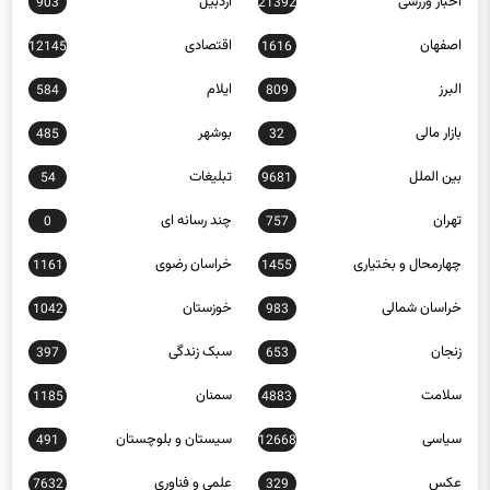
اخبار ورزشی
اردبیل
903
21392
اصفهان
اقتصادی
12145
1616
البرز
ایلام
584
809
بازار مالی
بوشهر
485
32
بین الملل
تبلیغات
54
9681
تهران
چند رسانه ای
0
757
چهارمحال و بختیاری
خراسان رضوی
1161
1455
خراسان شمالی
خوزستان
1042
983
زنجان
سبک زندگی
397
653
سلامت
سمنان
1185
4883
سیاسی
سیستان و بلوچستان
491
12668
عکس
علمی و فناوری
7632
329