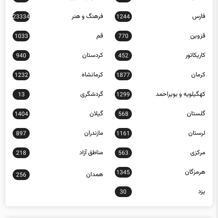
فارس
فرهنگ و هنر
23334
1244
قزوین
قم
1033
770
کاریکاتور
کردستان
940
452
کرمان
کرمانشاه
1232
1877
کهگیلویه و بویراحمد
گردشگری
13
1299
گلستان
گیلان
1404
568
لرستان
مازندران
897
1161
مرکزی
مناطق آزاد
218
563
هرمزگان
1345
همدان
256
یزد
30