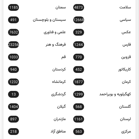
سلامت
سمنان
1185
4873
سیاسی
سیستان و بلوچستان
491
12668
عکس
علمی و فناوری
7632
329
فارس
فرهنگ و هنر
23256
1244
قزوین
قم
1033
770
کاریکاتور
کردستان
940
452
کرمان
کرمانشاه
1232
1877
کهگیلویه و بویراحمد
گردشگری
13
1299
گلستان
گیلان
1404
568
لرستان
مازندران
897
1161
مرکزی
مناطق آزاد
218
563