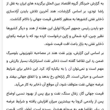
به گزارش خبرنگار گروه اقتصاد بین الملل برگزیده های ایران به نقل از
راشا
تودی، بر اساس گزارشات، هند آخرین تلاش
بایدن
آزادسازی
ذخایر نفتی کشورها به منظور کاهش قیمت جهانی را ناکام گذاشت.
جو
بایدن
رئیس جمهور آمریکا اوایل این هفته از هند و دیگر کشورها
نظیر چین، کره شمالی و ژاپن درخواست کرده بود که با عرضه یکجای
ذخایر نفتی به بازار باعث افت قیمت شوند.
بر اساس این گزارش، وزیر نفت هند در مصاحبه تلویزیونی بلومبرگ
ضمن رد این تقاضا گفته است ذخایر نفت استراتژیک بسیار باارزش و
مهم است و نمی‌توان
آن را
به یکباره آزاد کرد. این ذخایر برای شرایط
حساس و حیاتی است. اگر زلزله‌ای رخ بدهد و یا اتفاق جهانی بیفتد و
عرضه جهانی نفت متوقف شود، آن موقع آن ذخایر به کار می‌آید.
قیمت جهانی گاز، زغال سنگ، نفت و برق پس از بهبود نسبی اوضاع
پس از
پاندمی
کرونا
به بیشترین میزان افزایش یافته و شرایط عرضه
در برابر تقاضا هم به مرحله هشدار رسیده است. اواخر اکتبر قیمت