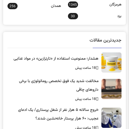
هرمزگان
1345
همدان
256
یزد
30
جدیدترین مقالات
هشدار؛ ممنوعیت استفاده از «تارترازین» در مواد غذایی
18 ساعت پیش
مخالفت شدید یک فوق تخصص روماتولوژی با برخی
داروهای چاقی
18 ساعت پیش
خروج سالانه ۵ هزار نفر از شغل پرستاری/ یک ادعای
عجیب: ۶۰ هزار پرستار خانه‌نشین شدند؟
18 ساعت پیش