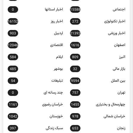
اجتماعی
اخبار استانها
0
15588
اخبار تکنولوژی
اخبار روز
16152
272
اخبار ورزشی
اردبیل
903
21392
اصفهان
اقتصادی
12046
1616
البرز
ایلام
584
809
بازار مالی
بوشهر
485
32
بین الملل
تبلیغات
54
9594
تهران
چند رسانه ای
0
757
چهارمحال و بختیاری
خراسان رضوی
1161
1455
خراسان شمالی
خوزستان
1042
978
زنجان
سبک زندگی
397
653