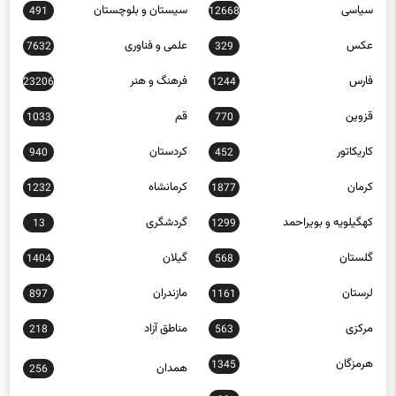
عکس
علمی و فناوری
7632
329
فارس
فرهنگ و هنر
23206
1244
قزوین
قم
1033
770
کاریکاتور
کردستان
940
452
کرمان
کرمانشاه
1232
1877
کهگیلویه و بویراحمد
گردشگری
13
1299
گلستان
گیلان
1404
568
لرستان
مازندران
897
1161
مرکزی
مناطق آزاد
218
563
هرمزگان
1345
همدان
256
یزد
30