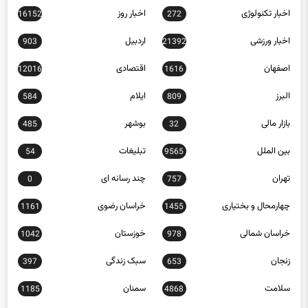
اخبار ورزشی
اردبیل
903
21392
اصفهان
اقتصادی
12016
1616
البرز
ایلام
584
809
بازار مالی
بوشهر
485
32
بین الملل
تبلیغات
54
9565
تهران
چند رسانه ای
0
757
چهارمحال و بختیاری
خراسان رضوی
1161
1455
خراسان شمالی
خوزستان
1042
978
زنجان
سبک زندگی
397
653
سلامت
سمنان
1185
4868
سیاسی
سیستان و بلوچستان
491
12668