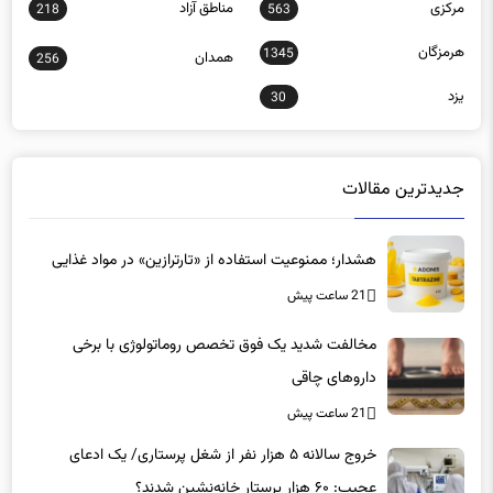
هرمزگان
1345
همدان
256
یزد
30
جدیدترین مقالات
هشدار؛ ممنوعیت استفاده از «تارترازین» در مواد غذایی
21 ساعت پیش
مخالفت شدید یک فوق تخصص روماتولوژی با برخی
داروهای چاقی
21 ساعت پیش
خروج سالانه ۵ هزار نفر از شغل پرستاری/ یک ادعای
عجیب: ۶۰ هزار پرستار خانه‌نشین شدند؟
21 ساعت پیش