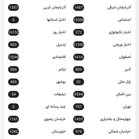
اجتماعی
اخبار استانها
0
15588
اخبار تکنولوژی
اخبار روز
16152
272
اخبار ورزشی
اردبیل
903
21392
اصفهان
اقتصادی
12046
1616
البرز
ایلام
584
809
بازار مالی
بوشهر
485
32
بین الملل
تبلیغات
54
9594
تهران
چند رسانه ای
0
757
چهارمحال و بختیاری
خراسان رضوی
1161
1455
خراسان شمالی
خوزستان
1042
978
زنجان
سبک زندگی
397
653