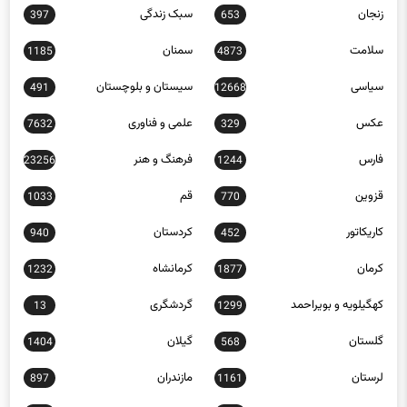
سلامت
سمنان
1185
4873
سیاسی
سیستان و بلوچستان
491
12668
عکس
علمی و فناوری
7632
329
فارس
فرهنگ و هنر
23256
1244
قزوین
قم
1033
770
کاریکاتور
کردستان
940
452
کرمان
کرمانشاه
1232
1877
کهگیلویه و بویراحمد
گردشگری
13
1299
گلستان
گیلان
1404
568
لرستان
مازندران
897
1161
مرکزی
مناطق آزاد
218
563