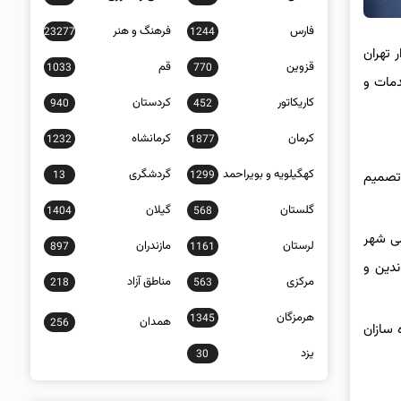
فارس
فرهنگ و هنر
23277
1244
ر تهران
قزوین
قم
1033
770
دمات و
کاریکاتور
کردستان
940
452
کرمان
کرمانشاه
1232
1877
کهگیلویه و بویراحمد
گردشگری
13
1299
 تصمیم
گلستان
گیلان
1404
568
می شهر
لرستان
مازندران
897
1161
ندین و
مرکزی
مناطق آزاد
218
563
هرمزگان
1345
همدان
256
 سازان
یزد
30