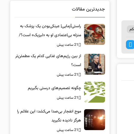
جدیدترین مقالات
راستی‌آزمایی| عینکی‌بودن یک پزشک به
کم
منزله بی‌اعتمادی او به «لیزیک» است؟/
جراحان، چشم فرزندان خود را لیزیک
21 ساعت پیش
می‌کنند؟
از بین رژیم‌های غذایی کدام یک مطمئن‌تر
است؟‌
21 ساعت پیش
چگونه تصمیم‌های درستی بگیریم
21 ساعت پیش
موج انفجار بی‌صدا می‌کشد؛ این علائم را
هرگز نادیده نگیرید
21 ساعت پیش