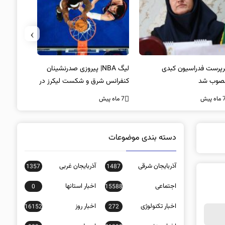
›
پرست فدراسیون کبدی
لیگ NBA| پیروزی صدرنشینان
خط و نشان
صوب شد
کنفرانس شرق و شکست لیکرز در
7 ماه پیش
غیاب جیمز
ه پیش
7 ماه پیش
دسته بندی موضوعات
آذربایجان شرقی
آذربایجان غربی
1357
1487
اجتماعی
اخبار استانها
0
15588
اخبار تکنولوژی
اخبار روز
16152
272