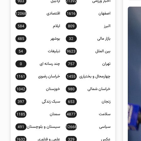
اخبار ورزشی
اردبیل
903
21392
اصفهان
اقتصادی
12068
1616
البرز
ایلام
584
809
بازار مالی
بوشهر
485
32
بین الملل
تبلیغات
54
9623
تهران
چند رسانه ای
0
757
چهارمحال و بختیاری
خراسان رضوی
1161
1455
خراسان شمالی
خوزستان
1042
980
زنجان
سبک زندگی
397
653
سلامت
سمنان
1185
4877
سیاسی
سیستان و بلوچستان
491
12668
عکس
علمی و فناوری
7632
329