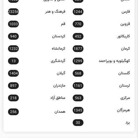
فارس
فرهنگ و هنر
23256
1244
قزوین
قم
1033
770
کاریکاتور
کردستان
940
452
کرمان
کرمانشاه
1232
1877
کهگیلویه و بویراحمد
گردشگری
13
1299
گلستان
گیلان
1404
568
لرستان
مازندران
897
1161
مرکزی
مناطق آزاد
218
563
هرمزگان
1345
همدان
256
یزد
30