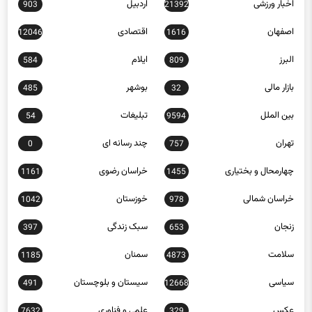
اخبار ورزشی
اردبیل
903
21392
اصفهان
اقتصادی
12046
1616
البرز
ایلام
584
809
بازار مالی
بوشهر
485
32
بین الملل
تبلیغات
54
9594
تهران
چند رسانه ای
0
757
چهارمحال و بختیاری
خراسان رضوی
1161
1455
خراسان شمالی
خوزستان
1042
978
زنجان
سبک زندگی
397
653
سلامت
سمنان
1185
4873
سیاسی
سیستان و بلوچستان
491
12668
عکس
علمی و فناوری
7632
329