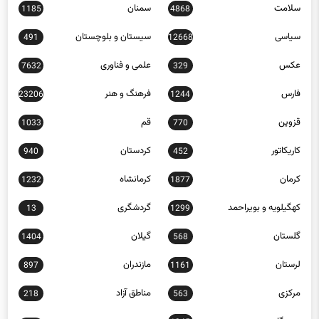
سیاسی
سیستان و بلوچستان
491
12668
عکس
علمی و فناوری
7632
329
فارس
فرهنگ و هنر
23206
1244
قزوین
قم
1033
770
کاریکاتور
کردستان
940
452
کرمان
کرمانشاه
1232
1877
کهگیلویه و بویراحمد
گردشگری
13
1299
گلستان
گیلان
1404
568
لرستان
مازندران
897
1161
مرکزی
مناطق آزاد
218
563
هرمزگان
1345
همدان
256