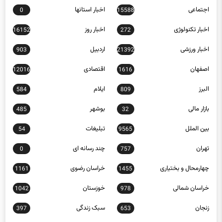
اخبار تکنولوژی
اخبار روز
16152
272
اخبار ورزشی
اردبیل
903
21392
اصفهان
اقتصادی
12016
1616
البرز
ایلام
584
809
بازار مالی
بوشهر
485
32
بین الملل
تبلیغات
54
9565
تهران
چند رسانه ای
0
757
چهارمحال و بختیاری
خراسان رضوی
1161
1455
خراسان شمالی
خوزستان
1042
978
زنجان
سبک زندگی
397
653
سلامت
سمنان
1185
4868