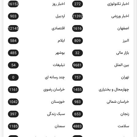
اخبار تکنولوژی
اخبار روز
16152
272
اخبار ورزشی
اردبیل
903
21392
اصفهان
اقتصادی
12145
1616
البرز
ایلام
584
809
بازار مالی
بوشهر
485
32
بین الملل
تبلیغات
54
9681
تهران
چند رسانه ای
0
757
چهارمحال و بختیاری
خراسان رضوی
1161
1455
خراسان شمالی
خوزستان
1042
983
زنجان
سبک زندگی
397
653
سلامت
سمنان
1185
4883