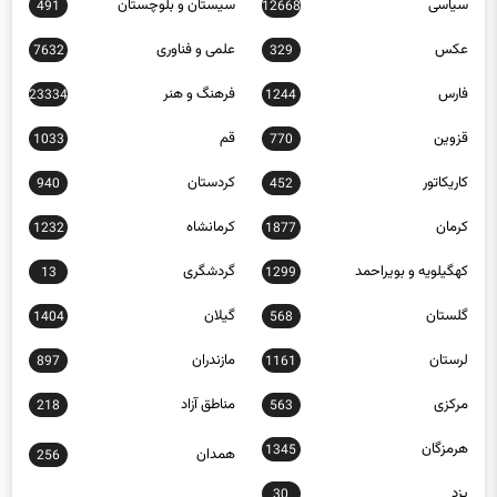
سیاسی
سیستان و بلوچستان
491
12668
عکس
علمی و فناوری
7632
329
فارس
فرهنگ و هنر
23334
1244
قزوین
قم
1033
770
کاریکاتور
کردستان
940
452
کرمان
کرمانشاه
1232
1877
کهگیلویه و بویراحمد
گردشگری
13
1299
گلستان
گیلان
1404
568
لرستان
مازندران
897
1161
مرکزی
مناطق آزاد
218
563
هرمزگان
1345
همدان
256
یزد
30