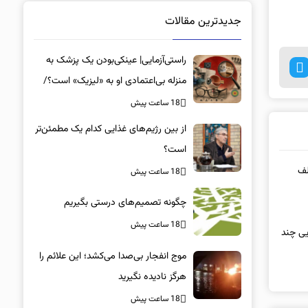
جدیدترین مقالات
راستی‌آزمایی| عینکی‌بودن یک پزشک به
منزله بی‌اعتمادی او به «لیزیک» است؟/
جراحان، چشم فرزندان خود را لیزیک
18 ساعت پیش
می‌کنند؟
از بین رژیم‌های غذایی کدام یک مطمئن‌تر
است؟‌
لف
18 ساعت پیش
چگونه تصمیم‌های درستی بگیریم
18 ساعت پیش
رغ کامل کیلویی چند
موج انفجار بی‌صدا می‌کشد؛ این علائم را
هرگز نادیده نگیرید
18 ساعت پیش