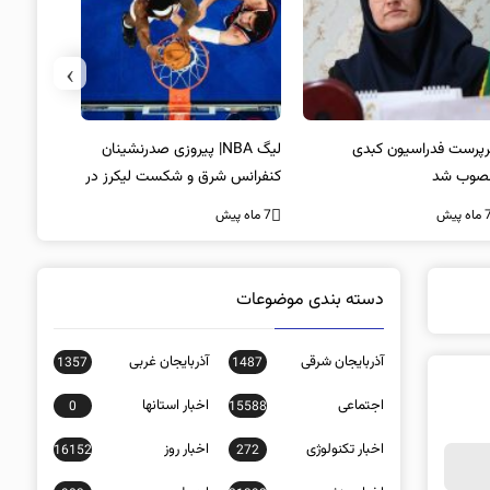
›
پرست فدراسیون کبدی
لیگ NBA| پیروزی صدرنشینان
خط و نشان
صوب شد
کنفرانس شرق و شکست لیکرز در
7 ماه پیش
غیاب جیمز
ه پیش
7 ماه پیش
دسته بندی موضوعات
آذربایجان شرقی
آذربایجان غربی
1357
1487
اجتماعی
اخبار استانها
0
15588
اخبار تکنولوژی
اخبار روز
16152
272