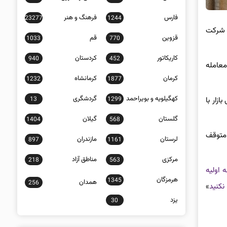
فارس
فرهنگ و هنر
23277
1244
م شرکت
قزوین
قم
1033
770
کاریکاتور
کردستان
940
452
معامله
کرمان
کرمانشاه
1232
1877
کهگیلویه و بویراحمد
گردشگری
13
1299
زار با
گلستان
گیلان
1404
568
 متوقف
لرستان
مازندران
897
1161
مرکزی
مناطق آزاد
218
563
 اولیه
هرمزگان
1345
همدان
256
نکنید
»
یزد
30