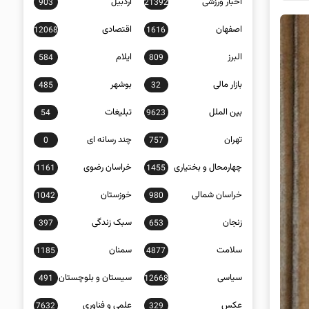
اخبار ورزشی
اردبیل
903
21392
اصفهان
اقتصادی
12068
1616
البرز
ایلام
584
809
بازار مالی
بوشهر
485
32
بین الملل
تبلیغات
54
9623
تهران
چند رسانه ای
0
757
چهارمحال و بختیاری
خراسان رضوی
1161
1455
خراسان شمالی
خوزستان
1042
980
زنجان
سبک زندگی
397
653
سلامت
سمنان
1185
4877
سیاسی
سیستان و بلوچستان
491
12668
عکس
علمی و فناوری
7632
329