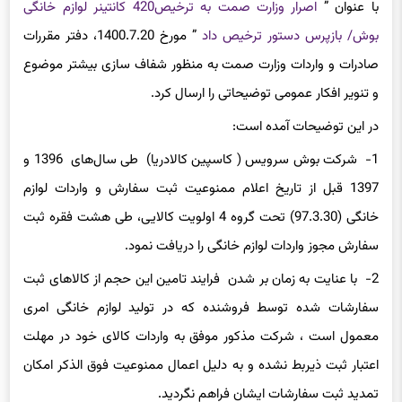
با عنوان ”
اصرار وزارت صمت به ترخیص420 کانتینر لوازم خانگی
بوش/ بازپرس دستور ترخیص داد
” مورخ 1400.7.20، دفتر مقررات
صادرات و واردات وزارت صمت به منظور شفاف سازی بیشتر موضوع
و تنویر افکار عمومی توضیحاتی را ارسال کرد.
در این توضیحات آمده است:
1- شرکت بوش سرویس ( کاسپین کالادریا) طی سال‌های 1396 و
1397 قبل از تاریخ اعلام ممنوعیت ثبت سفارش و واردات لوازم
خانگی (97.3.30) تحت گروه 4 اولویت کالایی، طی هشت فقره ثبت
سفارش مجوز واردات لوازم خانگی را دریافت نمود.
2- با عنایت به زمان بر شدن فرایند تامین این حجم از کالاهای ثبت
سفارشات شده توسط فروشنده که در تولید لوازم خانگی امری
معمول است ، شرکت مذکور موفق به واردات کالای خود در مهلت
اعتبار ثبت ذیربط نشده و به دلیل اعمال ممنوعیت فوق الذکر امکان
تمدید ثبت سفارشات ایشان فراهم نگردید.