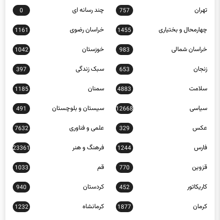
تهران
چند رسانه ای
0
757
چهارمحال و بختیاری
خراسان رضوی
1161
1455
خراسان شمالی
خوزستان
1042
983
زنجان
سبک زندگی
397
653
سلامت
سمنان
1185
4883
سیاسی
سیستان و بلوچستان
491
12668
عکس
علمی و فناوری
7632
329
فارس
فرهنگ و هنر
23361
1244
قزوین
قم
1033
770
کاریکاتور
کردستان
940
452
کرمان
کرمانشاه
1232
1877