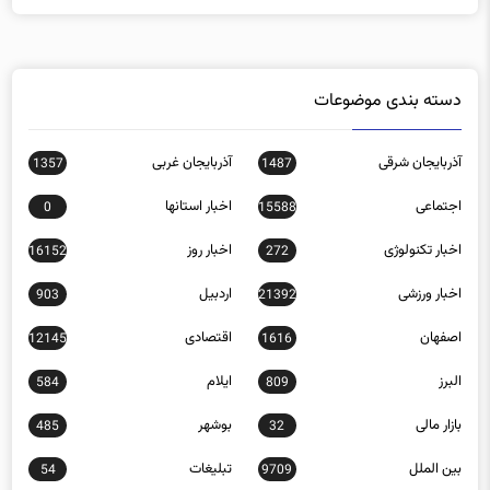
دسته بندی موضوعات
آذربایجان شرقی
آذربایجان غربی
1357
1487
اجتماعی
اخبار استانها
0
15588
اخبار تکنولوژی
اخبار روز
16152
272
اخبار ورزشی
اردبیل
903
21392
اصفهان
اقتصادی
12145
1616
البرز
ایلام
584
809
بازار مالی
بوشهر
485
32
بین الملل
تبلیغات
54
9709