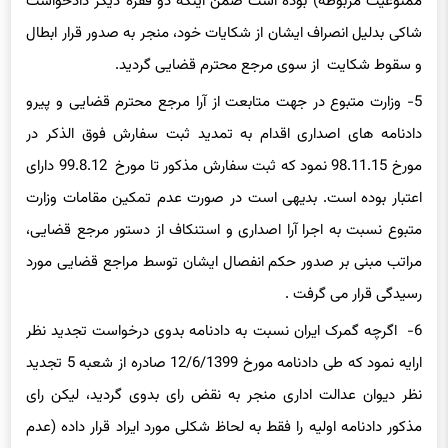
ممنوعیت مربوطه) بوده است ضمن اینکه دو فقره دیگر دادخواست
شاکی بدلیل انصراف ایشان از شکایات خود، منجر به صدور قرار ابطال
و سقوط شکایت از سوی مرجع محترم قضایی گردید.
5- وزارت متبوع در جهت متابعت از آرا مرجع محترم قضایی و پیرو
دادنامه های اصداری اقدام به تمدید ثبت سفارش فوق الذکر در
مورخ 98.11.15 نمود که ثبت سفارش مذکور تا مورخ 99.8.12 دارای
اعتبار بوده است. بدیهی است در صورت عدم تمکین مقامات وزارت
متبوع نسبت به اجرا آرا اصداری و استنکاف از دستور مرجع قضایی،
مراتب مبنی بر صدور حکم انفصال ایشان توسط مراجع قضایی مورد
رسیدگی قرار می گرفت .
6- اگرچه گمرک ایران نسبت به دادنامه بدوی درخواست تجدید نظر
ارایه نمود که طی دادنامه مورخ 12/6/1399 صادره از شعبه 5 تجدید
نظر دیوان عدالت اداری منجر به نقض رای بدوی گردید، لیکن رای
مذکور دادنامه اولیه را فقط به لحاظ شکلی مورد ایراد قرار داده (عدم