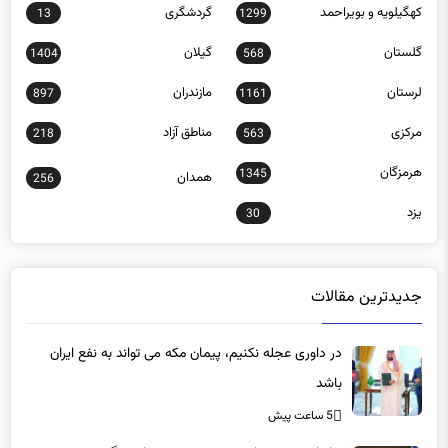
کهگیلویه و بویراحمد
گردشگری
13
1299
گلستان
گیلان
1404
568
لرستان
مازندران
897
1161
مرکزی
مناطق آزاد
218
563
هرمزگان
1345
همدان
256
یزد
30
جدیدترین مقالات
در داوری عجله نکنیم، پیمان مکه می تواند به نفع ایران
باشد
5 ساعت پیش