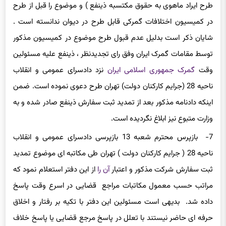
طرح ایراد ماهوی به حقوق مکتسبه ذینفع ) و موضوع را قبل از طرح
در کمیسیون اختلافات گمرکی قابل طرح در دیوان ندانسته است .
شایان ذکر است بدلیل عدم قبول طرح موضوع در کمیسیون مذکور
توسط مقامات گمرک ایران وفق رای تجدیدنظر ، ذینفع علیه مسئولین
وقت
گمرک جمهوری اسلامی ایران
نزد دادسرای عمومی و انقلاب
ناحیه 28 (جرایم کارکنان دولت) تهران طرح دعوی نموده است. ضمن
اینکه دادنامه مذکور بعد از تمدید ثبت سفارش ذینفع صادر شده و به
وزارت متبوع نیز ابلاغ نگردیده است.
7- بازپرس محترم شعبه 13 بازپرسی دادسرای عمومی و انقلاب
ناحیه 28 ( جرایم کارکنان دولت ) تهران طی مکاتبه ای موضوع تمدید
ثبت سفارش شرکت مذکور و اعتبار
آن را
از این دفتر استعلام نمود که
مراتب حسب معمول مکاتبات مراجع قضایی در اسرع وقت پاسخ
داده شد. بدیهی است مسئولین این دفتر با تکیه بر رفتار و اخلاق
حرفه ای حاضر نیستند با تعلل در پاسخ مرجع قضایی یا پاسخ خلاف